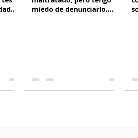
idad
miedo de denunciarlo.
s
¿Puedo calificar para una
Visa U?