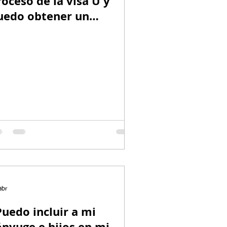
roceso de la visa U y
uedo obtener un
ermiso de trabajo
ientras mi caso está
endiente?
abr
Puedo incluir a mi
ónyuge e hijos en mi