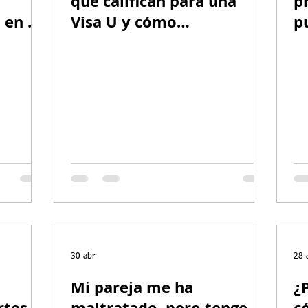
que califican para una
p
l en su
Visa U y cómo
p
026
documentarlos
p
m
p
30 abr
28 
Mi pareja me ha
¿
rtes
maltratado, pero tengo
c