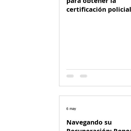
para obtener la
certificación policia
caso de Visa U en 2
6 may
Navegando su
Recuperación: Repo