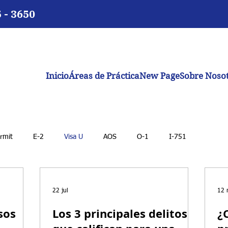
5 - 3650
Inicio
Áreas de Práctica
New Page
Sobre Noso
rmit
E-2
Visa U
AOS
O-1
I-751
22 jul
12 
sos
Los 3 principales delitos
¿