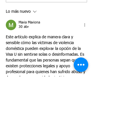
(Visa U) fue creado
cuestiones más ur
Lo más nuevo
específicamente por el
suelen estar relac
Congreso para proteger a las
los plazos
Maria Mariona
v
30 abr
Este artículo explica de manera clara y 
sensible cómo las víctimas de violencia 
doméstica pueden explorar la opción de la 
Visa U sin sentirse solas o desinformadas. Es 
fundamental que las personas sepan que 
existen protecciones legales y apoyo 
profesional para quienes han sufrido abuso y 
desean buscar seguridad y justicia en 
Estados Unidos.
Me gusta
Reaccionar
Gustavo Becker
30 abr
Este es un análisis muy importante sobre el 
proceso de la visa U. Brindar claridad sobre 