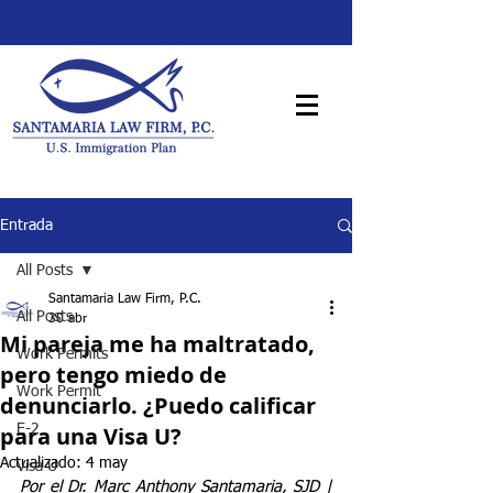
Entrada
All Posts
Santamaria Law Firm, P.C.
All Posts
30 abr
Mi pareja me ha maltratado,
Work Permits
pero tengo miedo de
Work Permit
denunciarlo. ¿Puedo calificar
para una Visa U?
E-2
Actualizado:
4 may
Visa U
Por el Dr. Marc Anthony Santamaria, SJD | 