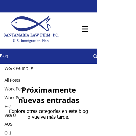
Blog
Work Permit
All Posts
Próximamente
Work Permits
nuevas entradas
Work Permit
E-2
Explora otras categorías en este blog
Visa U
o vuelve más tarde.
AOS
O-1