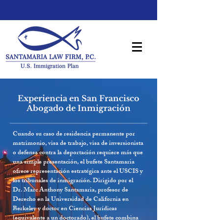
Experiencia en San Francisco
Abogado de Inmigración
Cuando su caso de residencia permanente por
matrimonio, visa de trabajo, visa de inversionista
o defensa contra la deportación requiere más que
una simple presentación, el bufete Santamaria
ofrece representación estratégica ante el USCIS y
los tribunales de inmigración. Dirigido por el
Dr. Marc Anthony Santamaria, profesor de
Derecho en la Universidad de California en
Berkeley y doctor en Ciencias Jurídicas
(equivalente a un doctorado), el bufete combina