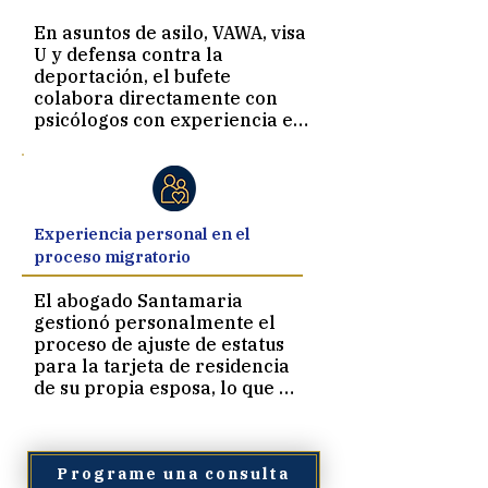
Derecho de la Universidad de 
California en Berkeley. Esta 
En asuntos de asilo, VAWA, visa 
sólida formación académica 
U y defensa contra la 
influye directamente en la 
deportación, el bufete 
manera en que el bufete 
colabora directamente con 
elabora las solicitudes de visas 
psicólogos con experiencia en 
E-2, O-1, EB-1A, NIW y TN, con 
contextos migratorios. El 
el rigor probatorio que exigen 
abogado Santamaria fue 
estos casos.
pionero en un modelo de 
capacitación interdisciplinaria 
—desarrollado en la Clínica de 
Experiencia personal en el
Derecho Migratorio de la 
proceso migratorio
Facultad de Derecho de San 
Francisco— en el que 
El abogado Santamaria 
estudiantes de doctorado en 
gestionó personalmente el 
psicología aprenden a 
proceso de ajuste de estatus 
elaborar evaluaciones 
para la tarjeta de residencia 
psicológicas matizadas que a 
de su propia esposa, lo que 
menudo marcan la diferencia 
significa que aporta una 
en casos humanitarios.
comprensión profunda, 
además de conocimientos 
legales, a cada caso familiar. El 
Programe una consulta