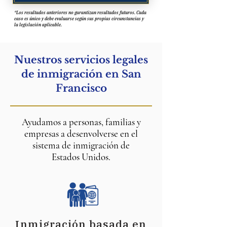
bufete tramita habitualmente 
visas de prometido/a K-1, visas 
*Los resultados anteriores no garantizan resultados futuros. Cada
caso es único y debe evaluarse según sus propias circunstancias y
de matrimonio CR-1, peticiones 
la legislación aplicable.
I-751 para eliminar 
condiciones y peticiones 
familiares.
Nuestros servicios legales
de inmigración en San
Francisco
Ayudamos a personas, familias y
empresas a desenvolverse en el
sistema de inmigración de
Estados Unidos.
Inmigración basada en