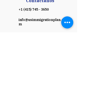
Contáctanos
+1 (415) 745 - 3650
info@usimmigrationplan.co
m
Horario Laboral
Lunes a Viernes: 8:00 a. m. a 5:00 p. m.
(Hora del Pacífico)
Sábado y Domingo: Cerrado
Programe una Consulta
Pago