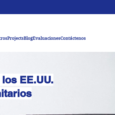
tros
Projects
Blog
Evaluaciones
Contáctenos
 los EE.UU.
itarios