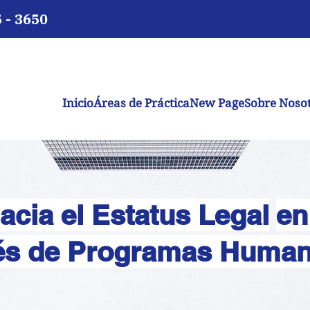
5 - 3650
Inicio
Áreas de Práctica
New Page
Sobre Noso
cia el Estatus Legal
en
és de Programas Human