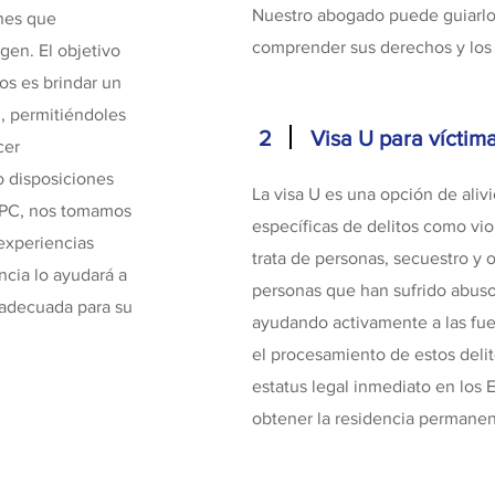
Nuestro abogado puede guiarlo 
ones que
comprender sus derechos y los p
gen. El objetivo
os es brindar un
n, permitiéndoles
2
Visa U para víctima
cer
 disposiciones
La visa U es una opción de aliv
, PC, nos tomamos
específicas de delitos como vio
 experiencias
trata de personas, secuestro y o
cia lo ayudará a
personas que han sufrido abuso
 adecuada para su
ayudando activamente a las fuer
el procesamiento de estos delito
estatus legal inmediato en los 
obtener la residencia permanente