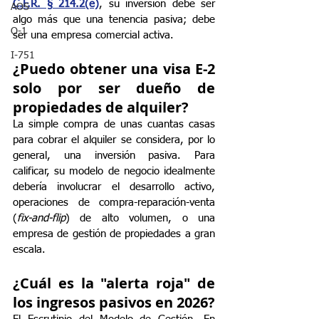
C.F.R. § 214.2(e)
, su inversión debe ser 
AOS
algo más que una tenencia pasiva; debe 
O-1
ser una empresa comercial activa.
I-751
¿Puedo obtener una visa E-2 
solo por ser dueño de 
propiedades de alquiler?
La simple compra de unas cuantas casas 
para cobrar el alquiler se considera, por lo 
general, una inversión pasiva. Para 
calificar, su modelo de negocio idealmente 
debería involucrar el desarrollo activo, 
operaciones de compra-reparación-venta 
(
fix-and-flip
) de alto volumen, o una 
empresa de gestión de propiedades a gran 
escala.
¿Cuál es la "alerta roja" de 
los ingresos pasivos en 2026?