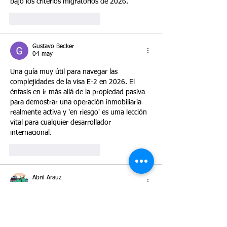
bajo los criterios migratorios de 2026.
Me gusta
Reaccionar
Gustavo Becker
04 may
Una guía muy útil para navegar las 
complejidades de la visa E-2 en 2026. El 
énfasis en ir más allá de la propiedad pasiva 
para demostrar una operación inmobiliaria 
realmente activa y 'en riesgo' es uma lección 
vital para cualquier desarrollador 
internacional.
Me gusta
Reaccionar
Abril Arauz
04 may
Muy importante saber acerca de la necesidad 
de mostrar la no marginalidad del negocio 
en el sector inmobiliario tras demostrar la 