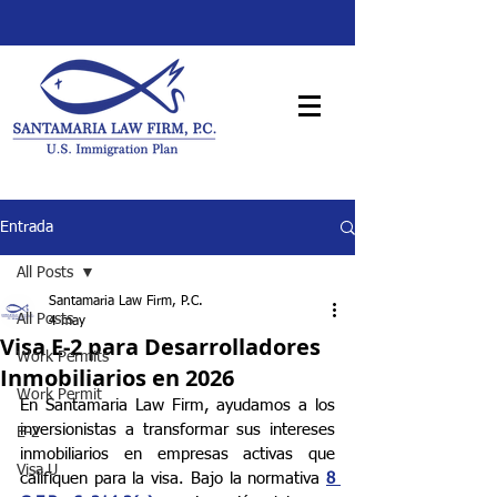
Entrada
All Posts
Santamaria Law Firm, P.C.
All Posts
4 may
Visa E-2 para Desarrolladores
Work Permits
Inmobiliarios en 2026
Work Permit
En Santamaria Law Firm, ayudamos a los 
inversionistas a transformar sus intereses 
E-2
inmobiliarios en empresas activas que 
Visa U
califiquen para la visa. Bajo la normativa 
8 