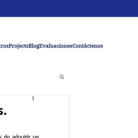
tros
Projects
Blog
Evaluaciones
Contáctenos
s.
 de adquirir un 