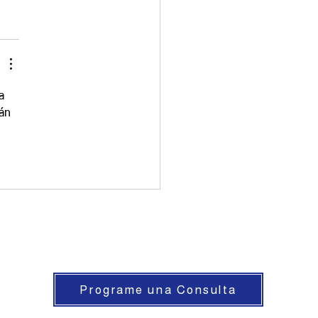
a 
án 
Programe una Consulta