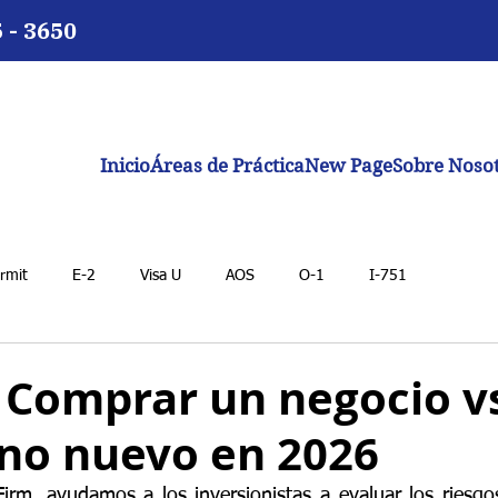
5 - 3650
Inicio
Áreas de Práctica
New Page
Sobre Noso
rmit
E-2
Visa U
AOS
O-1
I-751
: Comprar un negocio v
uno nuevo en 2026
rm, ayudamos a los inversionistas a evaluar los riesgos