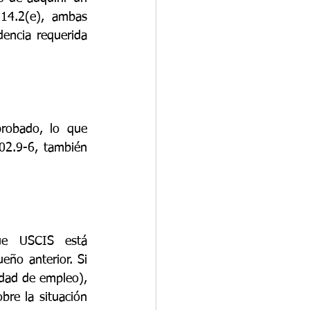
14.2(e), ambas 
encia requerida 
robado, lo que 
2.9-6, también 
ue USCIS está 
ño anterior. Si 
idad de empleo), 
re la situación 