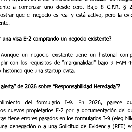
frente a comenzar uno desde cero. Bajo 8 C.F.R. § 2
trar que el negocio es real y está activo, pero la evid
ente.
r una visa E-2 comprando un negocio existente?
Aunque un negocio existente tiene un historial comp
lir con los requisitos de “marginalidad” bajo 9 FAM 40
o histórico que una startup evita.
e alerta” de 2026 sobre “Responsabilidad Heredada”?
plimiento del formulario I-9. En 2026, parece q
los nuevos propietarios E-2 por la documentación del due
s tiene errores pasados en los formularios I-9 (elegibil
una denegación o a una Solicitud de Evidencia (RFE) sob