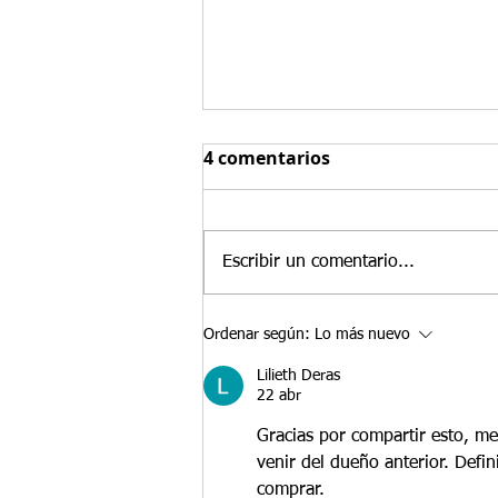
Las 3 principales razones
4 comentarios
por las que comprar un
negocio existente puede
En Santamaria Law Firm
fortalecer un caso de Visa
frecuentemente asesoramos a
E-2 en 2026
Escribir un comentario...
inversionistas de tratado que
están decidiendo si lanzar un
negocio nuevo o comprar una
Ordenar según:
Lo más nuevo
empresa estadounidense ya
Lilieth Deras
existente. Si bien ambos enfoques
22 abr
p
Gracias por compartir esto, m
venir del dueño anterior. Defi
comprar. 