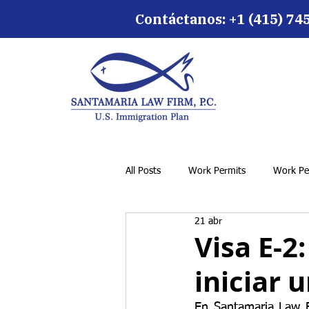
Contáctanos:
+1 (415) 74
All Posts
Work Permits
Work Pe
21 abr
Visa E-2
iniciar 
En Santamaria Law Fi