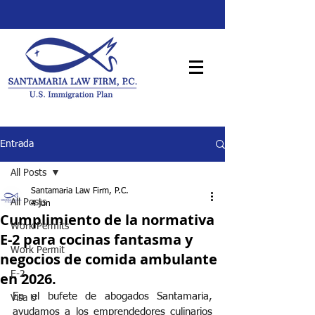
Entrada
All Posts
Santamaria Law Firm, P.C.
All Posts
4 jun
Cumplimiento de la normativa
Work Permits
E-2 para cocinas fantasma y
Work Permit
negocios de comida ambulante
en 2026.
E-2
En el bufete de abogados Santamaria, 
Visa U
ayudamos a los emprendedores culinarios 