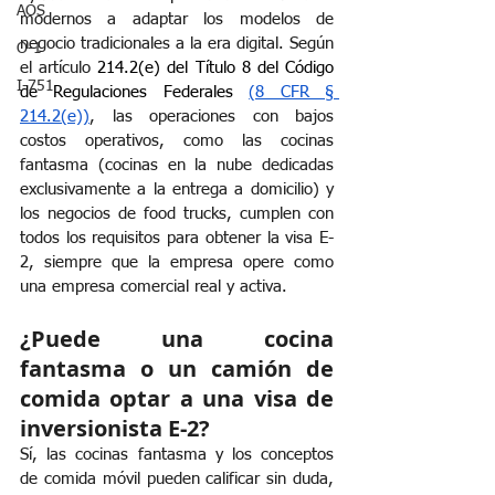
AOS
modernos a adaptar los modelos de 
negocio tradicionales a la era digital. Según 
O-1
el artículo
 214.2(e) del Título 8 del Código 
I-751
de Regulaciones Federales 
(8 CFR § 
214.2(e))
, las operaciones con bajos 
costos operativos, como las cocinas 
fantasma (cocinas en la nube dedicadas 
exclusivamente a la entrega a domicilio) y 
los negocios de food trucks, cumplen con 
todos los requisitos para obtener la visa E-
2, siempre que la empresa opere como 
una empresa comercial real y activa.
¿Puede una cocina 
fantasma o un camión de 
comida optar a una visa de 
inversionista E-2?
Sí, las cocinas fantasma y los conceptos 
de comida móvil pueden calificar sin duda, 