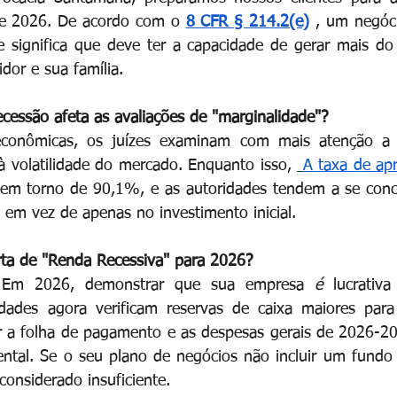
de 2026. De acordo com o
8 CFR § 214.2(e)
, um negóc
ue significa que deve ter a capacidade de gerar mais d
dor e sua família.
essão afeta as avaliações de "marginalidade"?
econômicas, os juízes examinam com mais atenção a 
 à volatilidade do mercado. Enquanto isso,
A taxa de apr
 em torno de 90,1%, e as autoridades tendem a se conce
, em vez de apenas no investimento inicial.
erta de "Renda Recessiva" para 2026?
. Em 2026, demonstrar que sua empresa
é
lucrativ
ridades agora verificam reservas de caixa maiores para
r a folha de pagamento e as despesas gerais de 2026-20
ntal. Se o seu plano de negócios não incluir um fundo 
 considerado insuficiente.