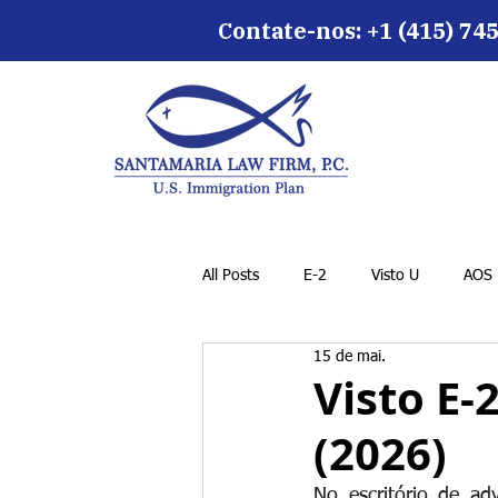
Contate-nos: +1 (415) 745
All Posts
E-2
Visto U
AOS
15 de mai.
Visto E-
(2026)
No escritório de ad