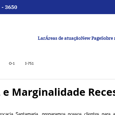
 - 3650
Lar
Áreas de atuação
New Page
Sobre 
O-1
I-751
2 e Marginalidade Rece
vocacia Santamaria, preparamos nossos clientes para as