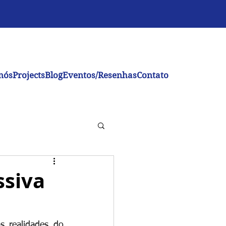
nós
Projects
Blog
Eventos/Resenhas
Contato
ssiva
 realidades do 