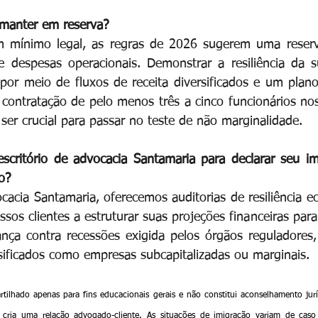
 manter em reserva?
mínimo legal, as regras de 2026 sugerem uma reserva
e despesas operacionais. Demonstrar a resiliência da 
or meio de fluxos de receita diversificados e um plano
contratação de pelo menos três a cinco funcionários no
ser crucial para passar no teste de não marginalidade.
escritório de advocacia Santamaria para declarar seu i
o?
ocacia Santamaria, oferecemos auditorias de resiliência e
ossos clientes a estruturar suas projeções financeiras para
ça contra recessões exigida pelos órgãos reguladores, 
sificados como empresas subcapitalizadas ou marginais.
tilhado apenas para fins educacionais gerais e não constitui aconselhamento juríd
cria uma relação advogado-cliente. As situações de imigração variam de caso 