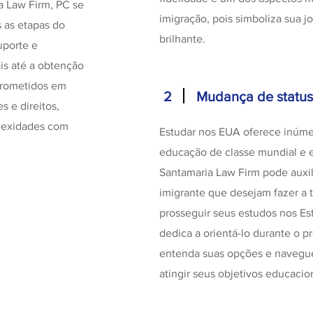
a Law Firm, PC se
imigração, pois simboliza sua j
s as etapas do
brilhante.
uporte e
ais até a obtenção
prometidos em
2
Mudança de status 
s e direitos,
lexidades com
Estudar nos EUA oferece inúmer
educação de classe mundial e ex
Santamaria Law Firm pode auxil
imigrante que desejam fazer a t
prosseguir seus estudos nos Es
dedica a orientá-lo durante o 
entenda suas opções e navegue
atingir seus objetivos educacio