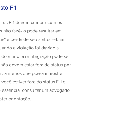
sto F-1
atus F-1 devem cumprir com os
s não fazê-lo pode resultar em
us" e perda de seu status F-1. Em
uando a violação foi devido a
 do aluno, a reintegração pode ser
 não devem estar fora de status por
ar, a menos que possam mostrar
você estiver fora do status F-1 e
 é essencial consultar um advogado
bter orientação.