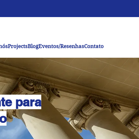
nós
Projects
Blog
Eventos/Resenhas
Contato
te para
ão