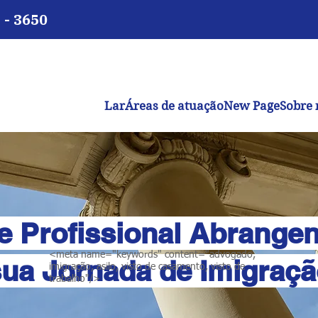
 - 3650
Lar
Áreas de atuação
New Page
Sobre 
e Profissional Abrangen
<meta name="keywords" content="advogado,
ua Jornada de Imigraç
imigração, asilo, visto de casamento, visto de
trabalho"/>