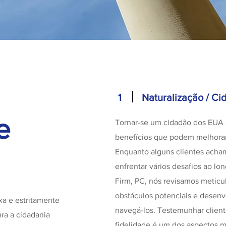
1
Naturalização / Ci
e
Tornar-se um cidadão dos EUA 
benefícios que podem melhorar 
Enquanto alguns clientes acha
enfrentar vários desafios ao l
Firm, PC, nós revisamos meticu
obstáculos potenciais e desenvo
xa e estritamente
navegá-los. Testemunhar clien
ra a cidadania
fidelidade é um dos aspectos m