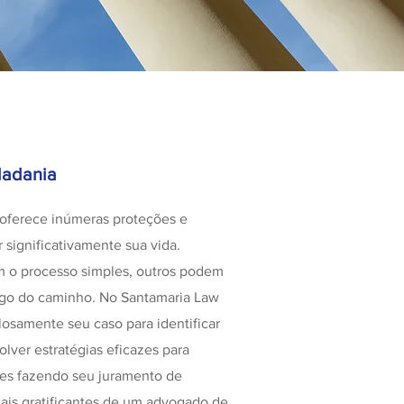
dadania
oferece inúmeras proteções e
significativamente sua vida.
m o processo simples, outros podem
ongo do caminho. No Santamaria Law
losamente seu caso para identificar
lver estratégias eficazes para
tes fazendo seu juramento de
ais gratificantes de um advogado de