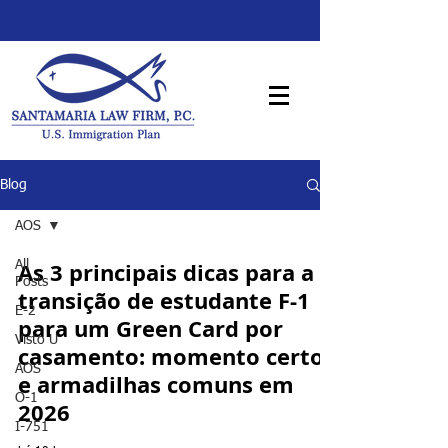
Blog
AOS
As 3 principais dicas para a
All
Posts
transição de estudante F-1
E-2
para um Green Card por
Visto U
casamento: momento certo
AOS
e armadilhas comuns em
O-1
2026
I-751