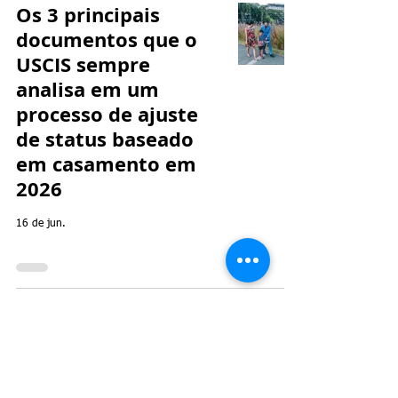
Os 3 principais
documentos que o
USCIS sempre
analisa em um
processo de ajuste
de status baseado
em casamento em
2026
16 de jun.
Fortalecimento do seu green
card por meio do casamento
sob a nova política
discricionária do USCIS