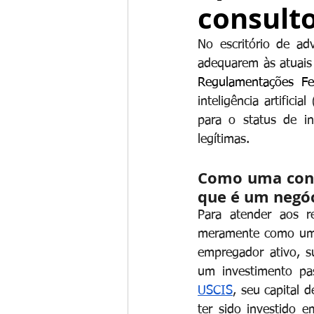
consulto
No escritório de ad
adequarem às atuais
Regulamentações Fe
inteligência artific
para o status de i
legítimas.
Como uma cons
que é um negóc
Para atender aos r
meramente como um c
empregador ativo, s
um investimento pas
USCIS
, seu capital 
ter sido investido e