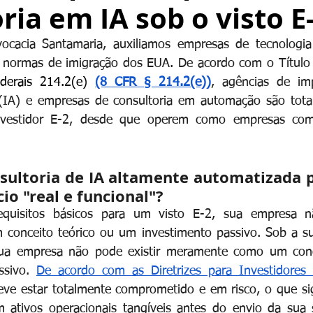
ria em IA sob o visto E-
vocacia Santamaria, auxiliamos empresas de tecnologia
 normas de imigração dos EUA. De acordo com o Título
derais 214.2(e) 
(8 CFR § 214.2(e))
, agências de im
ial (IA) e empresas de consultoria em automação são total
nvestidor E-2, desde que operem como empresas comer
ultoria de IA altamente automatizada p
io "real e funcional"?
equisitos básicos para um visto E-2, sua empresa nã
onceito teórico ou um investimento passivo. Sob a su
ua empresa não pode existir meramente como um conce
sivo.
De acordo com as Diretrizes para Investidores 
deve estar totalmente comprometido e em risco, o que sig
m ativos operacionais tangíveis antes do envio da sua so