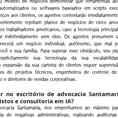
u modelo de negócios demonstrar que ferramentas au
 automatizados ou softwares baseados em scripts exe
iços aos clientes, os agentes contestarão imediatamente 
uentemente rejeitam planos de negócios de cinco ano
os trabalhadores americanos, caso a tecnologia principal
ar indefinidamente sem eles. Os agentes presumem 
necerá um negócio individual, autônomo, que mal pr
ocê e sua família. Para superar esse obstáculo, seu pl
xplicitamente sua tecnologia da sua escalabilidade
expansão da sua carteira de clientes requer supervisã
es de projetos técnicos, engenheiros de controle de
e diretores de vendas corporativas.
r no escritório de advocacia Santamari
istos e consultoria em IA?
dvocacia Santamaria, nos empenhamos ao máximo para
ia de negativas administrativas, realizando auditorias