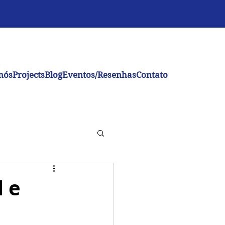
nós
Projects
Blog
Eventos/Resenhas
Contato
l e
e