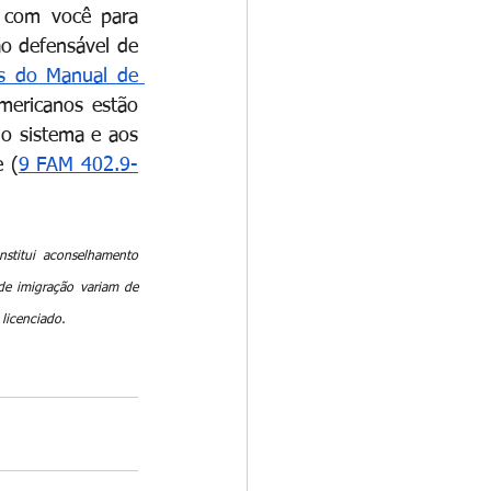
 com você para 
o defensável de 
es do Manual de 
ericanos estão 
o sistema e aos 
e (
9 FAM 402.9-
stitui aconselhamento 
de imigração variam de 
 licenciado.