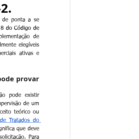
2.
 de ponta a se 
 8 do Código de 
plementação de 
mente elegíveis 
ciais ativas e 
ode provar 
o pode existir 
pervisão de um 
ito teórico ou 
de Tratados do 
nifica que deve 
licitação. Para 