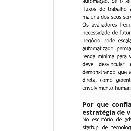
automação. Se o se
fluxos de trabalho
maioria dos seus serv
Os avaliadores freq
necessidade de futur
negócio pode escal
automatizado perma
renda mínima para v
deve desvincular e
demonstrando que a 
direta, como gerent
envolvimento humano 
Por que confia
estratégia de v
No escritório de a
startup de tecnolog