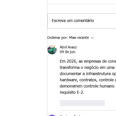
pelas quais comprar um
negócio já existente pode
Na Santamaria Law Firm,
fortalecer um caso de
orientamos com frequência
Visto E-2 em 2026
Escreva um comentário
investidores de tratado que estão
decidindo entre lançar um
negócio novo ou comprar uma
Ordenar por:
Mais recente
empresa americana já existente.
Abril Arauz
Embora ambas as abordagens
09 de jun.
pos
Em 2026, as empresas de cons
transforma o negócio em uma “
documentar a infraestrutura op
hardware, contratos, controle 
demonstrem controle humano re
requisito E-2.
Curtir
Responder