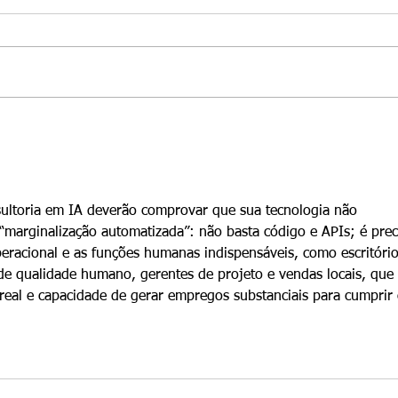
escolher o negócio certo
de l
nos EUA para um Visto E-2
Gree
Na Santamaria Law Firm,
Na Sa
em 2026
de V
entendemos que escolher o
orien
negócio certo é uma das decisões
inves
mais importantes que um
acred
investidor de tratado E-2 vai
visto
tomar. Embora muitos
resid
investidores foquem em comprar
class
uma empresa
ultoria em IA deverão comprovar que sua tecnologia não 
marginalização automatizada”: não basta código e APIs; é prec
eracional e as funções humanas indispensáveis, como escritório
de qualidade humano, gerentes de projeto e vendas locais, que 
al e capacidade de gerar empregos substanciais para cumprir 