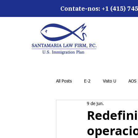
Contate-nos: +1 (415) 745
All Posts
E-2
Visto U
AOS
9 de jun.
Redefini
operaci