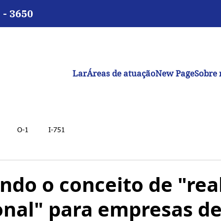
 - 3650
Lar
Áreas de atuação
New Page
Sobre 
O-1
I-751
ndo o conceito de "rea
onal" para empresas d