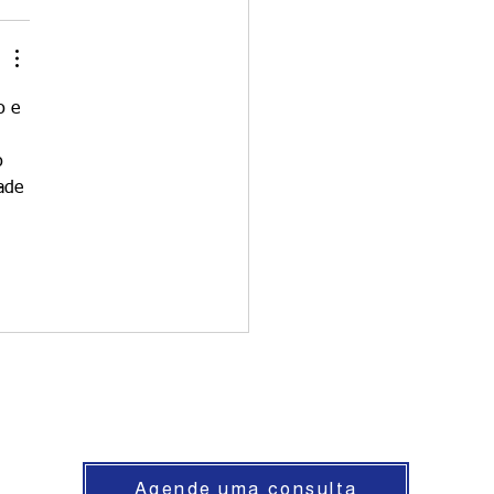
o e 
o 
ade 
Agende uma consulta