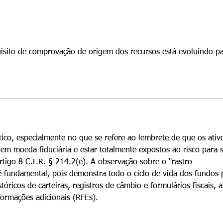
ter opções para permanecer nos
negó
Estados Unidos. Uma dessas
empre
opções é a Isenção por Di
Embo
pos
uisito de comprovação de origem dos recursos está evoluindo pa
ico, especialmente no que se refere ao lembrete de que os ativ
 em moeda fiduciária e estar totalmente expostos ao risco para s
tigo 8 C.F.R. § 214.2(e). A observação sobre o "rastro 
 fundamental, pois demonstra todo o ciclo de vida dos fundos 
óricos de carteiras, registros de câmbio e formulários fiscais, a
nformações adicionais (RFEs).