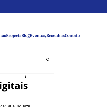
nós
Projects
Blog
Eventos/Resenhas
Contato
gitais
ar sua riqueza 