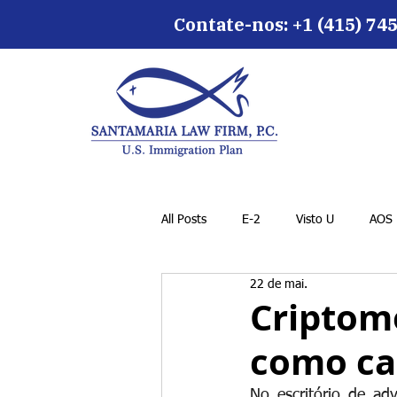
Contate-nos: +1 (415) 745
All Posts
E-2
Visto U
AOS
22 de mai.
Criptomo
como ca
No escritório de ad