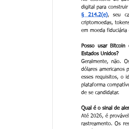
digital para constru
§ 214.2(e)
, seu ca
criptomoedas, token
em moeda fiduciária 
Posso usar Bitcoin 
Estados Unidos?
Geralmente, não. Os
dólares americanos pa
esses requisitos, o 
plataforma compatíve
de se candidatar.
Qual é o sinal de al
Até 2026, é prováve
rastreamento. Os res