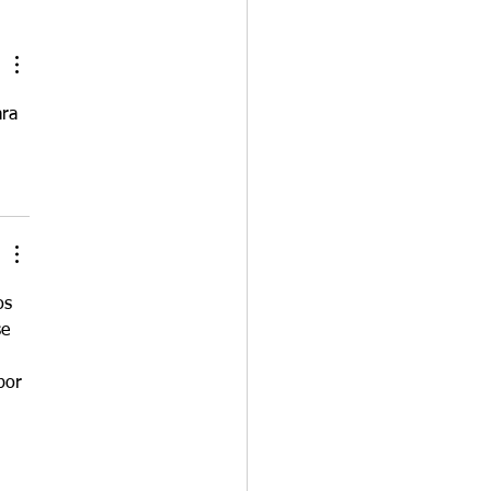
cio novo ou comprar uma
sa americana já existente.
ra ambas as abordagens
ra 
os 
e 
por 
 