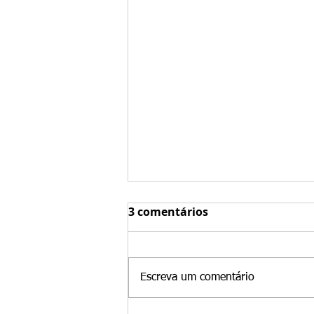
As 3 principais dicas para
3 comentários
a transição de estudante
F-1 para um Green Card
Na Santamaria Law Firm,
por casamento: momento
ajudamos com frequência
certo e armadilhas
Escreva um comentário
estudantes internacionais que se
comuns em 2026
casam com cidadãos americanos