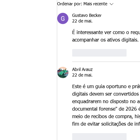
ou residentes permanentes legais
Ordenar por:
Mais recente
e desejam fazer a transição do
Gustavo Becker
status de estudante F-1 p
22 de mai.
É interessante ver como o req
acompanhar os ativos digitais.
Curtir
Responder
Abril Arauz
22 de mai.
Este é um guia oportuno e prát
digitais devem ser convertidos
enquadrarem no disposto no ar
documental forense" de 2026 é
meio de recibos de compra, hist
fim de evitar solicitações de i
Curtir
Responder