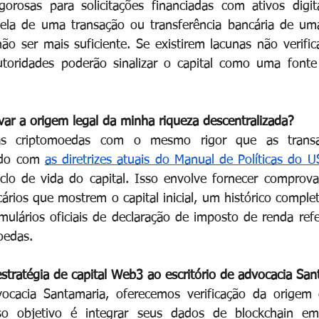
gorosas para solicitações financiadas com ativos digit
tela de uma transação ou transferência bancária de uma
o ser mais suficiente. Se existirem lacunas não verifica
utoridades poderão sinalizar o capital como uma fonte
r a origem legal da minha riqueza descentralizada?
as criptomoedas com o mesmo rigor que as transaç
rdo com
as diretrizes atuais do Manual de Políticas do 
iclo de vida do capital. Isso envolve fornecer comprov
ncários que mostrem o capital inicial, um histórico comple
rmulários oficiais de declaração de imposto de renda refe
oedas.
estratégia de capital Web3 ao escritório de advocacia Sa
vocacia Santamaria, oferecemos verificação da origem 
sso objetivo é integrar seus dados de blockchain em