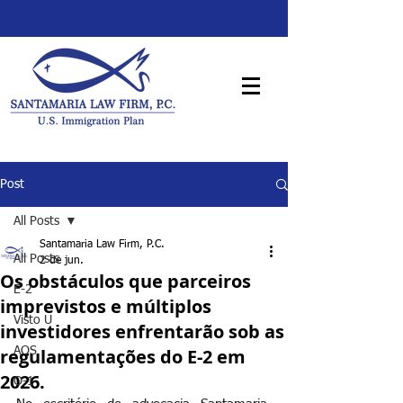
Post
All Posts
Santamaria Law Firm, P.C.
All Posts
2 de jun.
Os obstáculos que parceiros
E-2
imprevistos e múltiplos
Visto U
investidores enfrentarão sob as
regulamentações do E-2 em
AOS
2026.
O-1