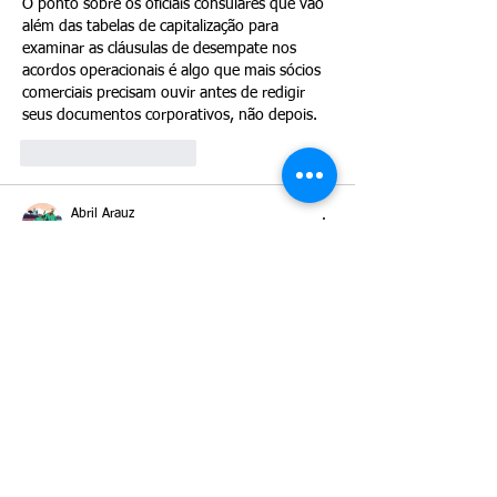
O ponto sobre os oficiais consulares que vão 
além das tabelas de capitalização para 
examinar as cláusulas de desempate nos 
acordos operacionais é algo que mais sócios 
comerciais precisam ouvir antes de redigir 
seus documentos corporativos, não depois.
Curtir
Responder
Abril Arauz
02 de jun.
Em 2026, a maior ameaça para os 
investidores E-2 em parcerias não é apenas a 
participação acionária, mas os estatutos e 
acordos operacionais: as autoridades 
analisam cláusulas de voto e mecanismos de 
desempate para verificar se um parceiro do 
tratado realmente pode “desenvolver e 
dirigir” a empresa.
Curtir
Responder