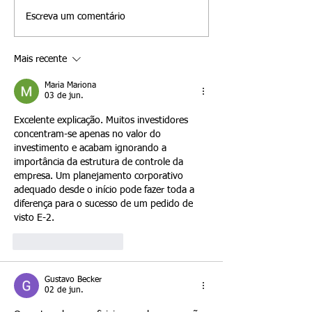
decisões mais importantes
acreditam, errone
Escreva um comentário
que um investidor de tratado
o visto E-2 leva
E-2 vai tomar. Embora muitos
automaticamente à 
Mais recente
investidores foquem em
permanente. Embo
comprar uma empresa
classificação E-2 s
Maria Mariona
03 de jun.
Excelente explicação. Muitos investidores 
concentram-se apenas no valor do 
investimento e acabam ignorando a 
importância da estrutura de controle da 
empresa. Um planejamento corporativo 
adequado desde o início pode fazer toda a 
diferença para o sucesso de um pedido de 
visto E-2.
Curtir
Responder
Gustavo Becker
02 de jun.