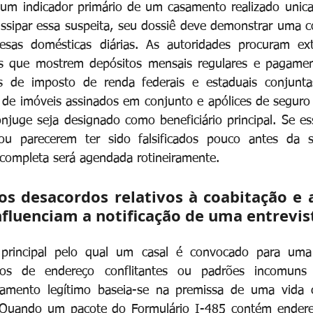
 um indicador primário de um casamento realizado unica
issipar essa suspeita, seu dossiê deve demonstrar uma c
sas domésticas diárias. As autoridades procuram extr
s que mostrem depósitos mensais regulares e pagament
es de imposto de renda federais e estaduais conjuntas
s de imóveis assinados em conjunto e apólices de seguro
njuge seja designado como beneficiário principal. Se e
 ou parecerem ter sido falsificados pouco antes da 
l completa será agendada rotineiramente.
s desacordos relativos à coabitação e a
nfluenciam a notificação de uma entrevis
rincipal pelo qual um casal é convocado para uma e
ros de endereço conflitantes ou padrões incomuns d
amento legítimo baseia-se na premissa de uma vida c
. Quando um pacote do Formulário I-485 contém endereço