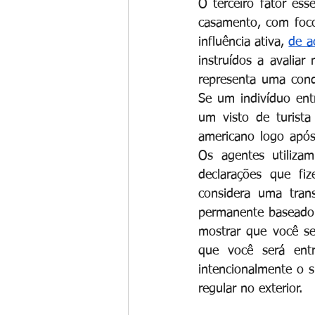
O terceiro fator ess
casamento, com foco 
influência ativa,
de a
instruídos a avalia
representa uma cond
Se um indivíduo ent
um visto de turist
americano logo após 
Os agentes utilizam
declarações que fi
considera uma trans
permanente baseado 
mostrar que você se
que você será ent
intencionalmente o s
regular no exterior.