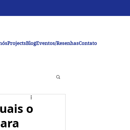
nós
Projects
Blog
Eventos/Resenhas
Contato
uais o
para