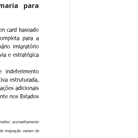
maria para 
en card baseado 
mpleta para a 
rio imigratório 
a e estratégica 
indeferimento 
va estruturada, 
ações adicionais 
nte nos Estados 
stitui aconselhamento 
de imigração variam de 