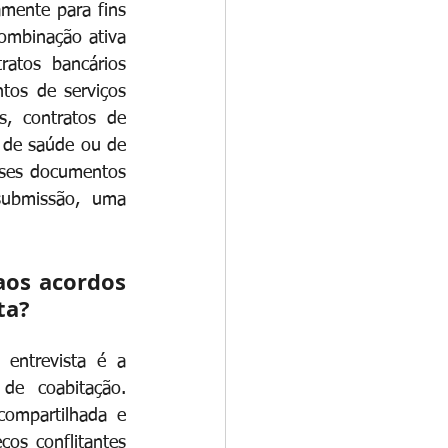
mente para fins 
ombinação ativa 
atos bancários 
os de serviços 
, contratos de 
 de saúde ou de 
sses documentos 
submissão, uma 
os acordos 
ta?
ntrevista é a 
e coabitação. 
ompartilhada e 
s conflitantes 