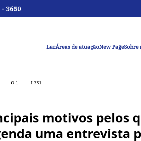
 - 3650
Lar
Áreas de atuação
New Page
Sobre 
O-1
I-751
ncipais motivos pelos q
genda uma entrevista 