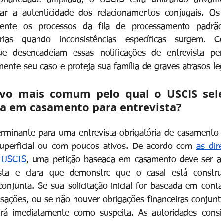
cionariedade ampliada, o USCIS está utilizando ativame
car a autenticidade dos relacionamentos conjugais. Os 
mente os processos da fila de processamento padrã
tórias quando inconsistências específicas surgem. 
que desencadeiam essas notificações de entrevista pe
mente seu caso e proteja sua família de graves atrasos le
vo mais comum pelo qual o USCIS sel
da em casamento para entrevista?
erminante para uma entrevista obrigatória de casamento
 superficial ou com poucos ativos. De acordo com
as dir
o USCIS
, uma petição baseada em casamento deve ser 
ta e clara que demonstre que o casal está constru
 conjunta. Se sua solicitação inicial for baseada em cont
sações, ou se não houver obrigações financeiras conjuntas
ará imediatamente como suspeita. As autoridades consid