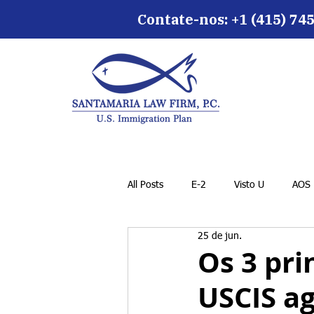
Contate-nos: +1 (415) 745
All Posts
E-2
Visto U
AOS
25 de jun.
Os 3 pri
USCIS a