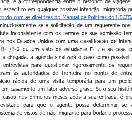
encial é a correspondência entre o histórico de viagens
específico em qualquer possível intenção imigratória p
cordo com as diretrizes do Manual de Políticas do USCIS
r minuciosamente se a solicitação de um requerente nos
uta inconsistente com os termos de sua admissão tempor
ra nos Estados Unidos com uma classificação de intenç
a B-1/B-2 ou um visto de estudante F-1, e se casa 
a chegada, a agência sinalizará o caso como possível f
 entrevistas para questionar rigorosamente os requer
zeram às autoridades de fronteira no ponto de entr
ição rápida de uma visita temporária para um pedido
em casamento um fator adverso grave. Se o seu históric
 casou nos primeiros meses após a sua entrada, é prat
revistado para que o agente possa determinar se v
istema de vistos de não imigrante para burlar o process