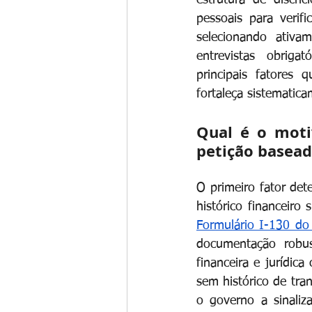
estrutura de discri
pessoais para verifi
selecionando ativa
entrevistas obriga
principais fatores 
fortaleça sistematica
Qual é o moti
petição basea
O primeiro fator det
histórico financeiro
Formulário I-130 d
documentação robus
financeira e jurídica
sem histórico de tran
o governo a sinaliz