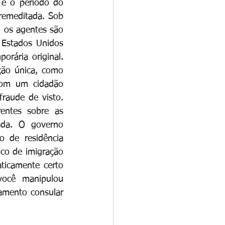
 e o período do 
remeditada. Sob 
, os agentes são 
 Estados Unidos 
ária original. 
ão única, como 
com um cidadão 
raude de visto. 
entes sobre as 
ada. O governo 
 de residência 
o de imigração 
icamente certo 
ocê manipulou 
amento consular 