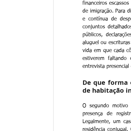
financeiros escassos
de imigração. Para d
e contínua de despe
conjuntos detalhado
públicos, declaraçõ
aluguel ou escritura
vida em que cada cô
estiverem faltando
entrevista presencia
De que forma o
de habitação i
O segundo motivo p
presença de regist
Legalmente, um cas
residência conjugal