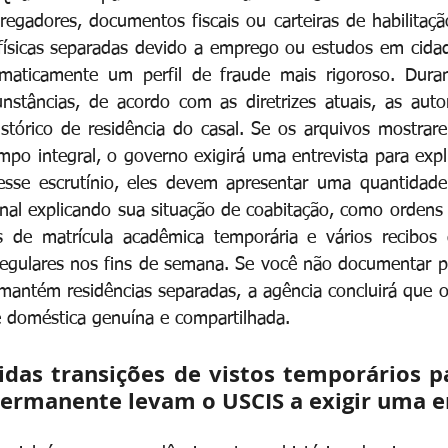
egadores, documentos fiscais ou carteiras de habilitação
ísicas separadas devido a emprego ou estudos em cidade
maticamente um perfil de fraude mais rigoroso. Duran
nstâncias, de acordo com as diretrizes atuais, as auto
stórico de residência do casal. Se os arquivos mostrar
o integral, o governo exigirá uma entrevista para expli
 esse escrutínio, eles devem apresentar uma quantidade s
al explicando sua situação de coabitação, como ordens d
ros de matrícula acadêmica temporária e vários recibos
regulares nos fins de semana. Se você não documentar p
mantém residências separadas, a agência concluirá que o
 doméstica genuína e compartilhada.
idas transições de vistos temporários p
permanente levam o USCIS a exigir uma e