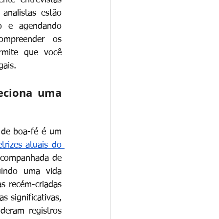
nte entrevistas 
analistas estão 
o e agendando 
Compreender os 
rmite que você 
gais.
eciona uma 
 de boa-fé é um 
etrizes atuais do 
acompanhada de 
indo uma vida 
as recém-criadas 
 significativas, 
eram registros 