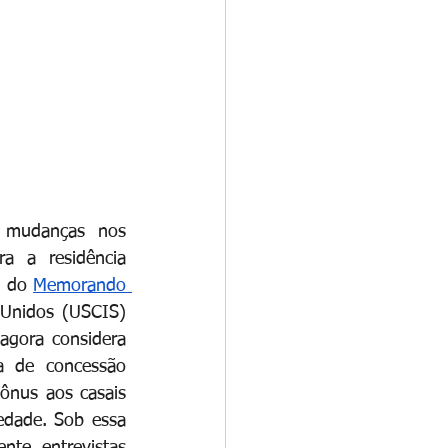
 mudanças nos 
 a residência 
o do
Memorando 
Unidos (USCIS) 
gora considera 
a de concessão 
ônus aos casais 
edade. Sob essa 