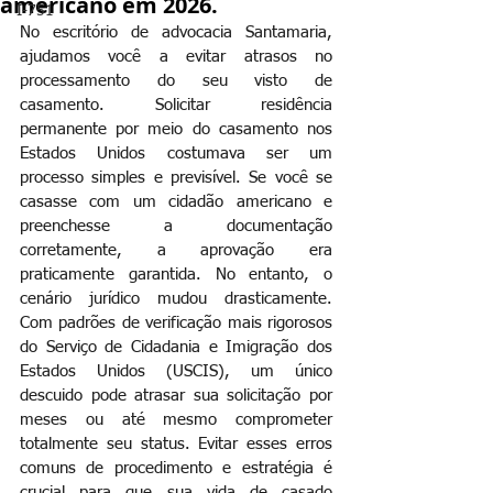
americano em 2026.
I-751
No escritório de advocacia Santamaria, 
ajudamos você a evitar atrasos no 
processamento do seu visto de 
casamento. Solicitar residência 
permanente por meio do casamento nos 
Estados Unidos costumava ser um 
processo simples e previsível. Se você se 
casasse com um cidadão americano e 
preenchesse a documentação 
corretamente, a aprovação era 
praticamente garantida. No entanto, o 
cenário jurídico mudou drasticamente. 
Com padrões de verificação mais rigorosos 
do Serviço de Cidadania e Imigração dos 
Estados Unidos (USCIS), um único 
descuido pode atrasar sua solicitação por 
meses ou até mesmo comprometer 
totalmente seu status. Evitar esses erros 
comuns de procedimento e estratégia é 
crucial para que sua vida de casado 