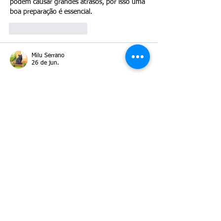
podem causar grandes atrasos, por isso uma 
boa preparação é essencial.
Curtir
Responder
Milu Serrano
26 de jun.
Até agora eu não sabia que as autoridades 
de imigração exigem provas concretas de 
que o cônjuge patrocinador atende às 
diretrizes federais de pobreza vigentes!
Curtir
Responder
Abril Arauz
26 de jun.
É importante saber que, em 2026, o erro 
que mais atrasa um pedido de I-485 por 
casamento é a apresentação de uma 
documentação financeira fraca ou 
incompleta, uma vez que o USCIS exige 