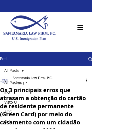
Post
All Posts
Santamaria Law Firm, P.C.
All Posts
26 de jun.
Os 3 principais erros que
E-2
atrasam a obtenção do cartão
Visto U
de residente permanente
(Green Card) por meio do
AOS
casamento com um cidadão
O-1