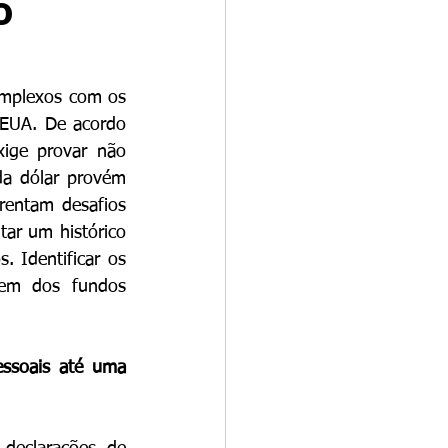
o
omplexos com os 
 EUA. De acordo 
xige provar não 
a dólar provém 
rentam desafios 
ar um histórico 
 Identificar os 
em dos fundos 
ssoais até uma 