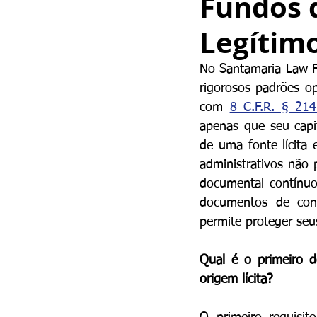
Fundos 
Legítim
No Santamaria Law F
rigorosos padrões op
com 
8 C.F.R. § 214
apenas que seu capi
de uma fonte lícita 
administrativos não 
documental contínuo 
documentos de conf
permite proteger seu
Qual é o primeiro d
origem lícita?