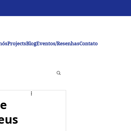
nós
Projects
Blog
Eventos/Resenhas
Contato
ue
Seus