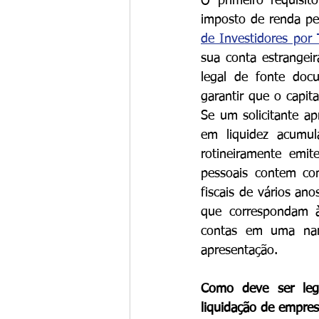
O primeiro requisit
imposto de renda pes
de Investidores por
sua conta estrangei
legal de fonte docu
garantir que o capit
Se um solicitante ap
em liquidez acumul
rotineiramente emit
pessoais contem com
fiscais de vários ano
que correspondam à 
contas em uma narra
apresentação.
Como deve ser lega
liquidação de empre