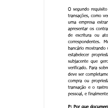
O segundo requisito
transações, como ven
uma empresa estran
apresentar os contra
de escritura ou ato
correspondentes. 
bancário mostrando u
estabelecer proprie
subjacente que gero
verificado. Para sobr
deve ser completamen
compra ou propried
transação e o rastr
pessoal, e finalment
P: Por que documento