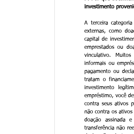
investimento proven
A terceira categoria
externas, como doaç
capital de investime
emprestados ou doa
vinculativo. Muitos
informais ou emprés
pagamento ou declar
tratam o financiam
investimento legít
empréstimo, você dev
contra seus ativos 
não contra os ativos
doação assinada e
transferência não r