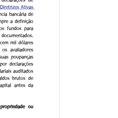
declarações de 
Diretrizes Ativas 
cia bancária de 
pre a definição 
os fundos para 
o documentados. 
cem mil dólares 
os avaliadores 
suas poupanças 
or declarações 
ariais auditados 
ldos brutos de 
pital antes da 
ropriedade ou 