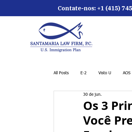
Contate-nos: +1 (415) 745
All Posts
E-2
Visto U
AOS
30 de jun.
Os 3 Pr
Você Pre