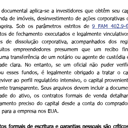
 documental aplica-se a investidores que obtêm seu cap
da de imóveis, desinvestimento de ações corporativas o
geira. Sob os parâmetros estritos de 
9 FAM 402.9-6
tos de fechamento executados e legalmente vinculativos,
s de dissolução corporativa, acompanhados dos regis
Muitos empreendedores presumem que um recibo fina
ma transferência de um notário ou agente de custódia é 
dade clara. No entanto, se um oficial não puder verifi
u esses fundos, é legalmente obrigado a tratar o ca
eviver ao perfil regulatório intensivo, o capital provenien
te transparente. Seus arquivos devem incluir a document
ade do ativo, os contratos formais de venda detalha
eamento preciso do capital desde a conta do comprador
e para a empresa nos EUA.
s formais de escritura e garantias pessoais são críticos 