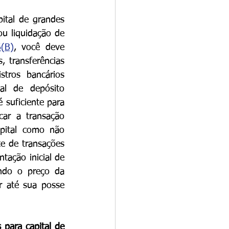
ital de grandes 
u liquidação de 
(B)
, você deve 
 transferências 
tros bancários 
l de depósito 
suficiente para 
car a transação 
pital como não 
te de transações 
ação inicial de 
ndo o preço da 
 até sua posse 
para capital de 