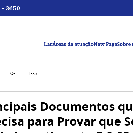
 - 3650
Lar
Áreas de atuação
New Page
Sobre 
O-1
I-751
incipais Documentos q
cisa para Provar que 