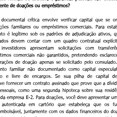
iente de doações ou empréstimos?
 documental crítica envolve verificar capital que se or
ões familiares ou empréstimos comerciais. Para estab
nto é legítimo sob os padrões de adjudicação ativos, q
dos devem contar com um quadro contratual explícit
 investidores apresentam solicitações com transferênc
timos comerciais não garantidos, pretendendo esclarece
ações de doação apenas se solicitado pelo consulado. 
ento familiar não documentado como capital especula
imo e livre de encargos. Se sua pilha de capital d
e fornecer um contrato assinado que prove que a dívida
pessoais, como uma segunda hipoteca sobre sua residênc
 da empresa E-2. Para doações, você deve apresentar um
 autenticada em cartório que estabeleça que os f
eembolsável, juntamente com os dados financeiros do do