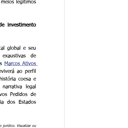
eios legítimos 
e investimento 
l global e seu 
exaustivas de 
s 
Marcos Ativos 
iverá ao perfil 
istória coesa e 
arrativa legal 
vos Pedidos de 
a dos Estados 
urídico. Visualizar ou 