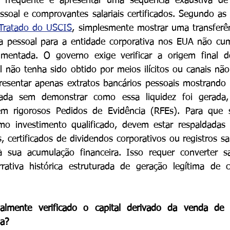
o frequente é apresentar uma sequência exaustiva de 
soal e comprovantes salariais certificados. Segundo as 
 Tratado do USCIS
, simplesmente mostrar uma transferên
ra pessoal para a entidade corporativa nos EUA não cum
mentada. O governo exige verificar a origem final d
al não tenha sido obtido por meios ilícitos ou canais nã
resentar apenas extratos bancários pessoais mostrando 
ada sem demonstrar como essa liquidez foi gerada, 
em rigorosos Pedidos de Evidência (RFEs). Para que 
o investimento qualificado, devem estar respaldadas p
s, certificados de dividendos corporativos ou registros sal
sua acumulação financeira. Isso requer converter sa
tiva histórica estruturada de geração legítima de ca
lmente verificado o capital derivado da venda de p
sa?