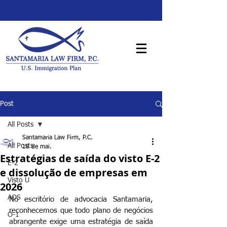
Post
All Posts
Santamaria Law Firm, P.C.
All Posts
18 de mai.
Estratégias de saída do visto E-2
E-2
e dissolução de empresas em
Visto U
2026
AOS
No escritório de advocacia Santamaria, 
reconhecemos que todo plano de negócios 
O-1
abrangente exige uma estratégia de saída 