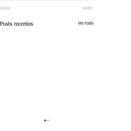
Ver tudo
Posts recentes
As 3 principais formas
Os 3 principais