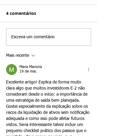
de escolher o negócio
caminhos de l
certo nos EUA para um
prazo para o G
4 comentários
Na Santamaria Law Firm,
Na Santamaria Law
Visto E-2 em 2026
Card para titu
entendemos que escolher o
orientamos com fr
Visto E-2 em 2
negócio certo é uma das
investidores de tr
decisões mais importantes
acreditam, errone
Escreva um comentário
que um investidor de tratado
o visto E-2 leva
E-2 vai tomar. Embora muitos
automaticamente à 
Mais recente
investidores foquem em
permanente. Embo
comprar uma empresa
classificação E-2 s
Maria Mariona
19 de mai.
Excelente artigo! Explica de forma muito 
clara algo que muitos investidores E-2 não 
consideram desde o início: a importância de 
uma estratégia de saída bem planejada. 
Gostei especialmente da explicação sobre os 
riscos da liquidação de ativos sem notificação 
adequada e como isso pode afetar futuros 
vistos. Seria interessante talvez incluir um 
pequeno checklist prático dos passos que o 