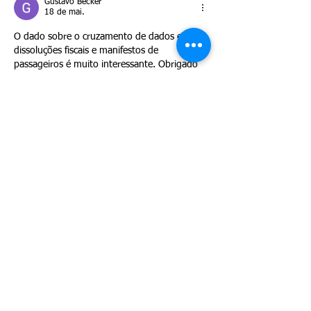
Gustavo Becker
18 de mai.
O dado sobre o cruzamento de dados entre 
dissoluções fiscais e manifestos de 
passageiros é muito interessante. Obrigado 
pelo artigo!
Curtir
Responder
Ingrid Elias
18 de mai.
Excelente artigo sobre um tema que quase 
ninguém discute: a estratégia de saída. Em 
2026, com os sistemas do governo 
rastreando mais de 98.9% das saídas 
planejadas, encerrar as operações de forma 
irregular pode gerar um bloqueio (visa bar) 
automático
Curtir
Responder