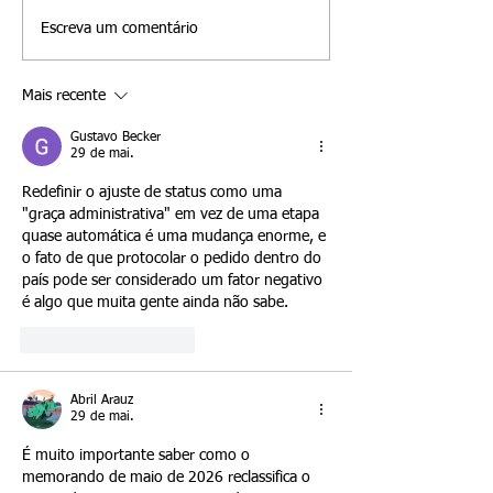
Visto E-2 em 2
conjunta do Formulário I-751
estão decidindo en
Escreva um comentário
ainda podem ter opções para
um negócio novo 
permanecer nos Estados
uma empresa ameri
Mais recente
Unidos. Uma dessas opções é
existente. Embora
a Isenção por Di
abordagens pos
Gustavo Becker
29 de mai.
Redefinir o ajuste de status como uma 
"graça administrativa" em vez de uma etapa 
quase automática é uma mudança enorme, e 
o fato de que protocolar o pedido dentro do 
país pode ser considerado um fator negativo 
é algo que muita gente ainda não sabe.
Curtir
Responder
Abril Arauz
29 de mai.
É muito importante saber como o 
memorando de maio de 2026 reclassifica o 