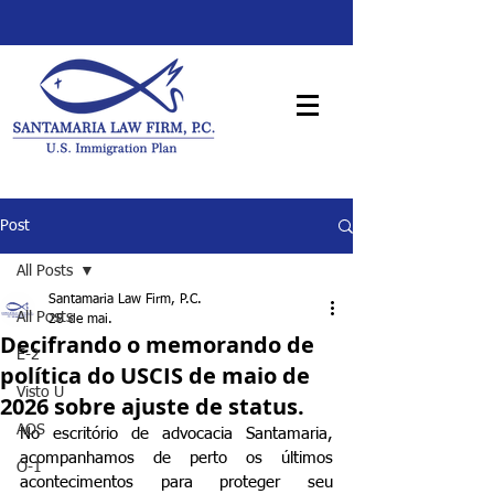
Post
All Posts
Santamaria Law Firm, P.C.
All Posts
28 de mai.
Decifrando o memorando de
E-2
política do USCIS de maio de
Visto U
2026 sobre ajuste de status.
AOS
No escritório de advocacia Santamaria, 
acompanhamos de perto os últimos 
O-1
acontecimentos para proteger seu 