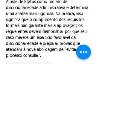
Ajuste de Status como um ato de 
discricionariedade administrativa e determina 
uma análise mais rigorosa. Na prática, isso 
significa que o cumprimento dos requisitos 
formais não garante mais a aprovação; os 
requerentes devem demonstrar por que seu 
caso merece um exercício favorável da 
discricionariedade e preparar provas que 
atendam à nova abordagem de “evitar o 
processo consular”.
Curtir
Responder
Maria Mariona
29 de mai.
Informação extremamente importante para 
qualquer pessoa que esteja considerando 
um Ajuste de Status nos Estados Unidos. 
Este novo memorando mostra como o 
USCIS está aplicando um nível muito maior 
de análise discricionária aos casos I-485 em 
2026. Excelente explicação sobre a 