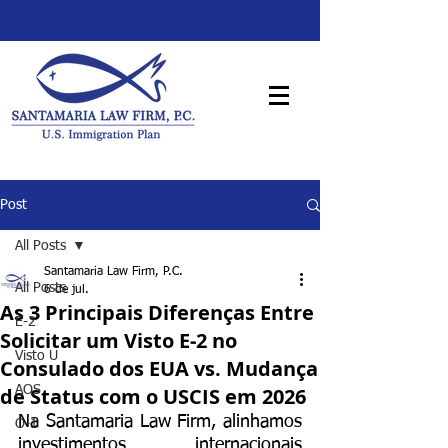
Post
All Posts
Santamaria Law Firm, P.C.
All Posts
6 de jul.
As 3 Principais Diferenças Entre
E-2
Solicitar um Visto E‑2 no
Visto U
Consulado dos EUA vs. Mudança
de Status com o USCIS em 2026
AOS
Na Santamaria Law Firm, alinhamos 
O-1
investimentos internacionais 