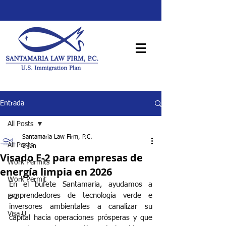
Entrada
All Posts
Santamaria Law Firm, P.C.
All Posts
8 jun
Visado E-2 para empresas de
Work Permits
energía limpia en 2026
Work Permit
En el bufete Santamaria, ayudamos a 
emprendedores de tecnología verde e 
E-2
inversores ambientales a canalizar su 
Visa U
capital hacia operaciones prósperas y que 