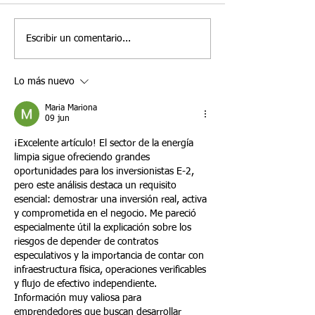
condicionales que no pueden
frecuentemente as
fortalecer un 
presentar una petición
inversionistas de t
Visa E-2 en 202
conjunta del Formulario I-751
están decidiendo si
Escribir un comentario...
aún pueden tener opciones
negocio nuevo o c
para permanecer en los
empresa estadouni
Lo más nuevo
Estados Unidos. Una de esas
existente. Si bien
opciones es la
enfoques p
Maria Mariona
09 jun
¡Excelente artículo! El sector de la energía 
limpia sigue ofreciendo grandes 
oportunidades para los inversionistas E-2, 
pero este análisis destaca un requisito 
esencial: demostrar una inversión real, activa 
y comprometida en el negocio. Me pareció 
especialmente útil la explicación sobre los 
riesgos de depender de contratos 
especulativos y la importancia de contar con 
infraestructura física, operaciones verificables 
y flujo de efectivo independiente. 
Información muy valiosa para 
emprendedores que buscan desarrollar 