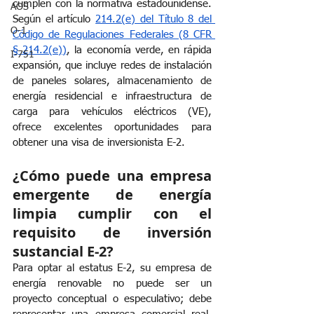
cumplen con la normativa estadounidense. 
AOS
Según el artículo
214.2(e) del Título 8 del 
O-1
Código de Regulaciones Federales (8 CFR 
§ 214.2(e))
, la economía verde, en rápida 
I-751
expansión, que incluye redes de instalación 
de paneles solares, almacenamiento de 
energía residencial e infraestructura de 
carga para vehículos eléctricos (VE), 
ofrece excelentes oportunidades para 
obtener una visa de inversionista E-2.
¿Cómo puede una empresa 
emergente de energía 
limpia cumplir con el 
requisito de inversión 
sustancial E-2?
Para optar al estatus E-2, su empresa de 
energía renovable no puede ser un 
proyecto conceptual o especulativo; debe 