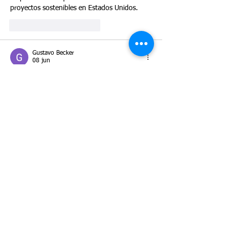
proyectos sostenibles en Estados Unidos.
Me gusta
Reaccionar
Gustavo Becker
08 jun
El escrutinio sobre los modelos de negocio 
con poca infraestructura física es un cambio 
real en cómo se están evaluando las 
peticiones de visa E-2 en 2026, y los 
emprendedores de energía limpia necesitan 
considerarlo desde el principio de su 
planificación empresarial.
Me gusta
Reaccionar
Ingrid Elias
08 jun
Excelente análisis sobre cómo los 
inversionistas E-2 en el sector de energías 