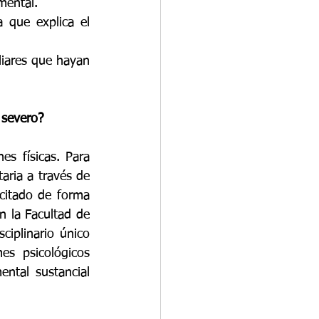
mental.
 que explica el 
liares que hayan 
 severo?
es físicas. Para 
ria a través de 
itado de forma 
 la Facultad de 
iplinario único 
s psicológicos 
tal sustancial 