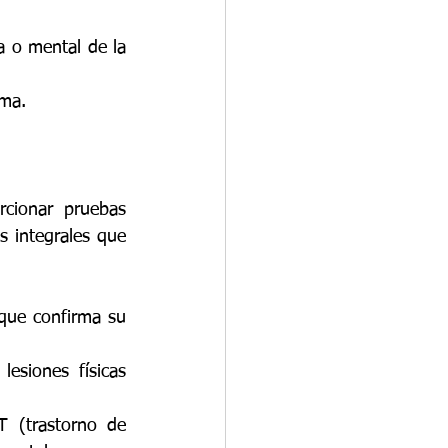
 o mental de la 
ima.
cionar pruebas 
 integrales que 
que confirma su 
esiones físicas 
T (trastorno de 