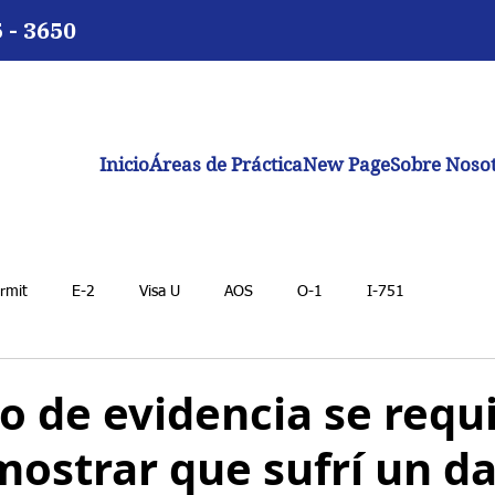
5 - 3650
Inicio
Áreas de Práctica
New Page
Sobre Noso
rmit
E-2
Visa U
AOS
O-1
I-751
o de evidencia se requ
mostrar que sufrí un d