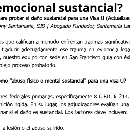
 emocional sustancial?
para probar el daño sustancial para una Visa U (Actualiza
ony Santamaria, SJD | Abogado Fundador, Santamaria Law
os que califican a menudo enfrentan traumas significativ
 traducir adecuadamente ese trauma en evidencia legal 
 nuestro equipo con sede en San Francisco guía con éxito
plejo proceso probatorio.
como "abuso físico o mental sustancial" para una visa U?
ones federales primarias, específicamente 8 C.F.R. § 214.
inición rígida. En su lugar, los adjudicadores evalúan un
nar si el daño es sustancial. Los factores clave incluyen:
 la lesión o el abuso sufrido.