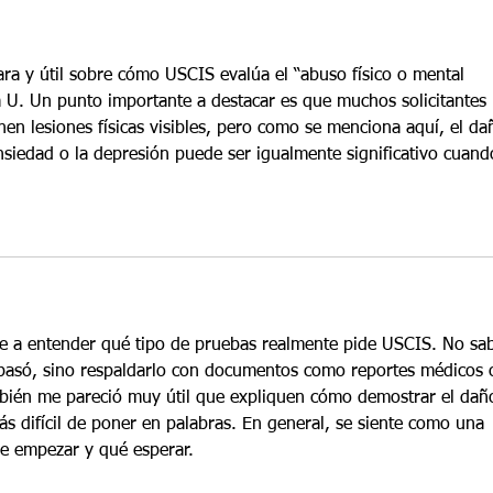
ara y útil sobre cómo USCIS evalúa el “abuso físico o mental 
sa U. Un punto importante a destacar es que muchos solicitantes 
enen lesiones físicas visibles, pero como se menciona aquí, el da
nsiedad o la depresión puede ser igualmente significativo cuand
te a entender qué tipo de pruebas realmente pide USCIS. No sab
 pasó, sino respaldarlo con documentos como reportes médicos 
mbién me pareció muy útil que expliquen cómo demostrar el dañ
s difícil de poner en palabras. En general, se siente como una 
de empezar y qué esperar.