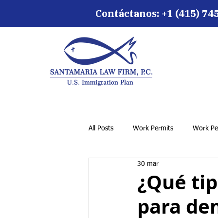
Contáctanos:
+1 (415) 74
All Posts
Work Permits
Work Pe
30 mar
¿Qué tip
para de