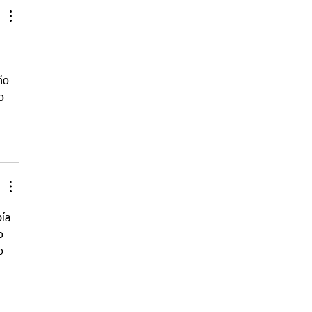
ño 
o 
ía 
o 
o 