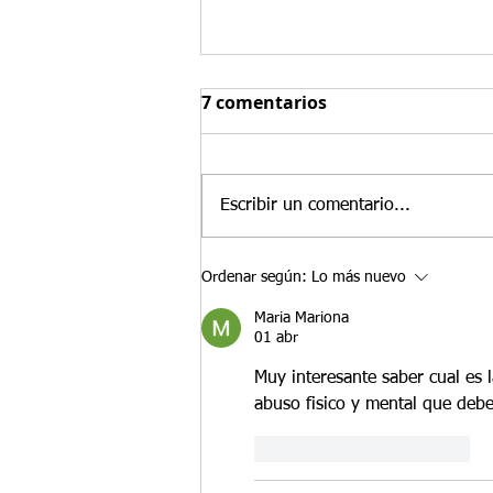
Exenciones por Dificultad
7 comentarios
Extrema del Formulario I-
751: Protegiendo su futuro
Los residentes permanentes
condicionales que no pueden
Escribir un comentario...
presentar una petición conjunta
del Formulario I-751 aún pueden
tener opciones para permanecer
Ordenar según:
Lo más nuevo
en los Estados Unidos. Una de
Maria Mariona
esas opciones es la
01 abr
Muy interesante saber cual es 
abuso fisico y mental que debe
Me gusta
Reaccionar