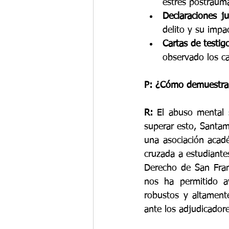
estrés postraumá
Declaraciones ju
delito y su impa
Cartas de testig
observado los c
P: ¿Cómo demuestra 
R:
 El abuso mental s
superar esto, Santam
una asociación acad
cruzada a estudiante
Derecho de San Franc
nos ha permitido ay
robustos y altament
ante los adjudicador