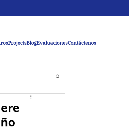
tros
Projects
Blog
Evaluaciones
Contáctenos
iere
año