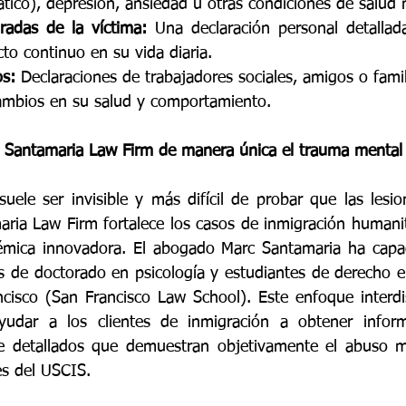
tico), depresión, ansiedad u otras condiciones de salud 
radas de la víctima:
 Una declaración personal detallada
cto continuo en su vida diaria.
os:
 Declaraciones de trabajadores sociales, amigos o fami
ambios en su salud y comportamiento.
Santamaria Law Firm de manera única el trauma mental
uele ser invisible y más difícil de probar que las lesion
aria Law Firm fortalece los casos de inmigración humanita
émica innovadora. El abogado Marc Santamaria ha capac
s de doctorado en psicología y estudiantes de derecho en
isco (San Francisco Law School). Este enfoque interdisc
udar a los clientes de inmigración a obtener informe
e detallados que demuestran objetivamente el abuso men
es del USCIS.