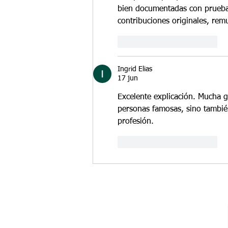
bien documentadas con pruebas
contribuciones originales, rem
Me gusta
Reaccionar
Ingrid Elias
17 jun
Excelente explicación. Mucha 
personas famosas, sino tambié
profesión.
Me gusta
Reaccionar