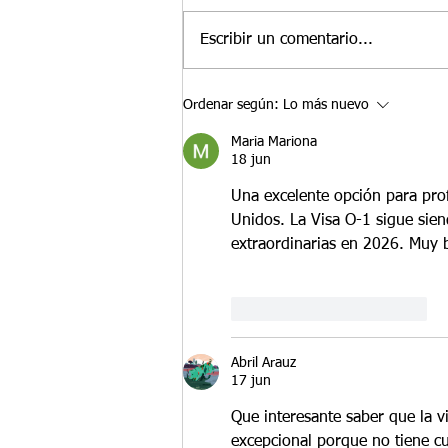
En el bufete Santamaria,
planificamos cada etapa de su
Escribir un comentario...
trayectoria profesional para
maximizar la continuidad y el
crecimiento en Estados Unidos. Si
Ordenar según:
Lo más nuevo
su estatus O-1 por habilidades
Maria Mariona
extraordinarias está
18 jun
Una excelente opción para prof
Unidos. La Visa O-1 sigue sien
extraordinarias en 2026. Muy 
Me gusta
Reaccionar
Abril Arauz
17 jun
Que interesante saber que la v
excepcional porque no tiene cu