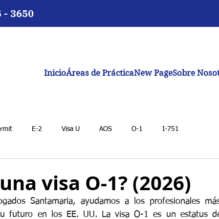
5 - 3650
Inicio
Áreas de Práctica
New Page
Sobre Noso
rmit
E-2
Visa U
AOS
O-1
I-751
una visa O-1? (2026)
gados Santamaria, ayudamos a los profesionales más 
 futuro en los EE. UU. La visa O-1 es un estatus de