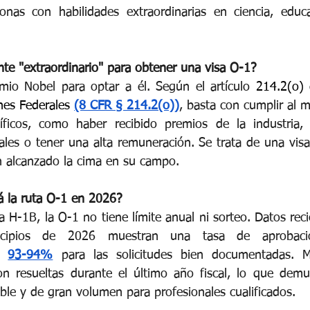
onas con habilidades extraordinarias en ciencia, educa
nte "extraordinario" para obtener una visa O-1?
mio Nobel para optar a él. Según el artículo
 214.2(o) d
es Federales 
(8 CFR § 214.2(o))
, basta con cumplir al m
cíficos, como haber recibido premios de la industria, 
nales o tener una alta remuneración. Se trata de una visa
n alcanzado la cima en su campo.
á la ruta O-1 en 2026?
sa H-1B, la O-1 no tiene límite anual ni sorteo. Datos rec
cipios de 2026 muestran una tasa de aprobació
93-94%
para las solicitudes bien documentadas. 
on resueltas durante el último año fiscal, lo que demu
ible y de gran volumen para profesionales cualificados.