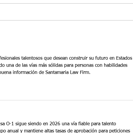
En el bufete de abogados
Santamaria, le ayudamos a
planificar cada etapa de su
transición profesional a los
Estados Unidos. Si este trimestre
está preparando una solicitud O-1
por habilidades extraord
esionales talentosos que desean construir su futuro en Estados
do una de las vías más sólidas para personas con habilidades 
buena información de Santamaria Law Firm.
isa O-1 sigue siendo en 2026 una vía fiable para talento 
po anual y mantiene altas tasas de aprobación para peticiones 