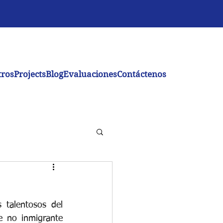
tros
Projects
Blog
Evaluaciones
Contáctenos
talentosos del 
 no inmigrante 