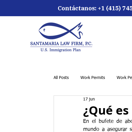
Contáctanos:
+1 (415) 74
All Posts
Work Permits
Work Pe
17 jun
¿Qué es 
En el bufete de abo
mundo a asegurar su