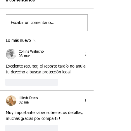
En Santamaria Law Firm
En Santamaria Law
existente puede
EE. UU. para u
frecuentemente asesoramos a
entendemos que ele
fortalecer un caso de
E-2 en 2026
inversionistas de tratado que
negocio correcto e
Visa E-2 en 2026
están decidiendo si lanzar un
las decisiones más
Escribir un comentario...
negocio nuevo o comprar una
importantes que t
empresa estadounidense ya
inversionista de tr
Lo más nuevo
existente. Si bien ambos
Si bien muchos inv
enfoques p
se enfocan en com
Collins Walucho
03 mar
Excelente recurso; el reporte tardío no anula 
tu derecho a buscar protección legal.
Me gusta
Reaccionar
Lilieth Deras
02 mar
Muy importante saber sobre estos detalles, 
muchas gracias por compartir! 
Me gusta
Reaccionar