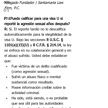
AOS
Abogado Fundador | Santamaria Law 
Firm, P.C.
O-1
P: ¿Puedo calificar para una visa U si 
I-751
reporté la agresión sexual años después?
R:
 Sí. El reporte tardío no lo descalifica 
automáticamente para la elegibilidad de la 
visa U. Bajo las secciones 
8 U.S.C. § 
1101(a)(15)(U)
 y 
8 C.F.R. § 214.14
, la ley 
se enfoca en su colaboración general y en 
el abuso sufrido. Usted debe establecer 
que:
Fue víctima de un delito cualificado 
(como agresión sexual).
Sufrió un abuso físico o mental 
sustancial como resultado.
Posee información creíble sobre la 
actividad criminal.
Ha sido, está siendo, o es probable 
que sea útil para las autoridades 