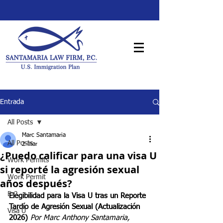
Entrada
All Posts
Marc Santamaria
All Posts
2 mar
¿Puedo calificar para una visa U
Work Permits
si reporté la agresión sexual
Work Permit
años después?
E-2
Elegibilidad para la Visa U tras un Reporte 
Tardío de Agresión Sexual (Actualización 
Visa U
2026) 
Por Marc Anthony Santamaria, 