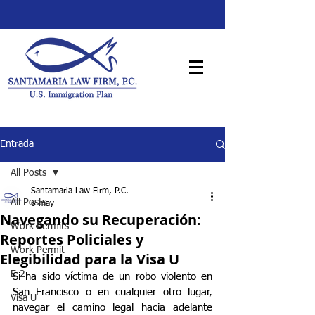
Entrada
All Posts
Santamaria Law Firm, P.C.
All Posts
6 may
Navegando su Recuperación:
Work Permits
Reportes Policiales y
Work Permit
Elegibilidad para la Visa U
E-2
Si ha sido víctima de un robo violento en 
San Francisco o en cualquier otro lugar, 
Visa U
navegar el camino legal hacia adelante 