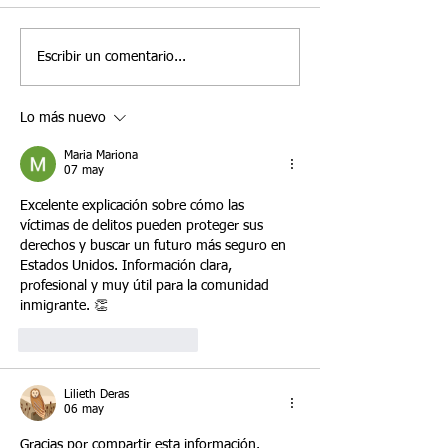
protegemos a las personas
visa U y los permi
mientras mi ca
vulnerables que han sido
trabajo en 2026. P
pendiente?
víctimas de un delito. El
víctimas de delitos
Escribir un comentario...
Estatus de No Inmigrante U
Francisco y alreded
(Visa U) fue creado
cuestiones más ur
Lo más nuevo
específicamente por el
suelen estar relac
Congreso para proteger a las
los plazos
Maria Mariona
v
07 may
Excelente explicación sobre cómo las 
víctimas de delitos pueden proteger sus 
derechos y buscar un futuro más seguro en 
Estados Unidos. Información clara, 
profesional y muy útil para la comunidad 
inmigrante. 👏
Me gusta
Reaccionar
Lilieth Deras
06 may
Gracias por compartir esta información. 