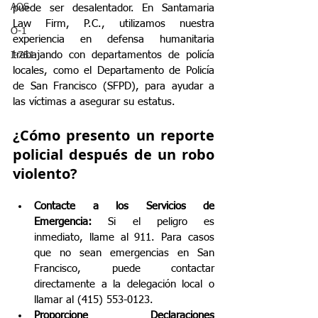
AOS
puede ser desalentador. En Santamaria 
Law Firm, P.C., utilizamos nuestra 
O-1
experiencia en defensa humanitaria 
trabajando con departamentos de policía 
I-751
locales, como el Departamento de Policía 
de San Francisco (SFPD), para ayudar a 
las víctimas a asegurar su estatus.
¿Cómo presento un reporte 
policial después de un robo 
violento?
Contacte a los Servicios de 
Emergencia:
 Si el peligro es 
inmediato, llame al 911. Para casos 
que no sean emergencias en San 
Francisco, puede contactar 
directamente a la delegación local o 
llamar al (415) 553-0123.
Proporcione Declaraciones 