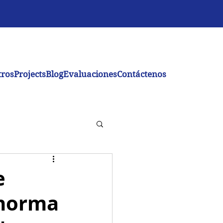
tros
Projects
Blog
Evaluaciones
Contáctenos
e
 norma