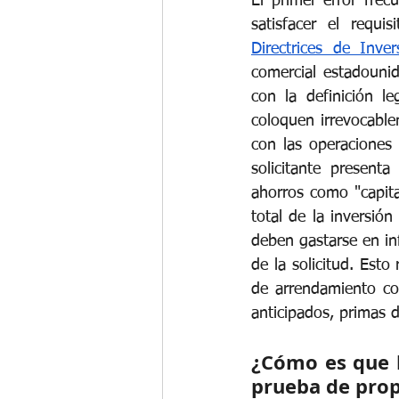
El primer error frec
satisfacer el requi
Directrices de Inve
comercial estadounid
con la definición l
coloquen irrevocable
con las operaciones 
solicitante present
ahorros como "capita
total de la inversión
deben gastarse en inf
de la solicitud. Esto
de arrendamiento com
anticipados, primas 
¿Cómo es que l
prueba de pro