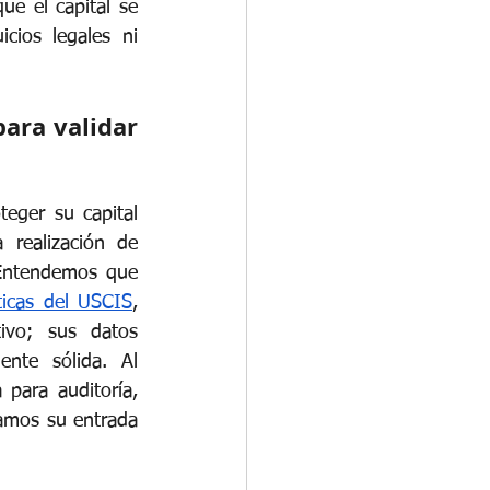
e el capital se 
cios legales ni 
ara validar 
ger su capital 
realización de 
 Entendemos que 
ticas del USCIS
, 
ivo; sus datos 
nte sólida. Al 
 para auditoría, 
amos su entrada 