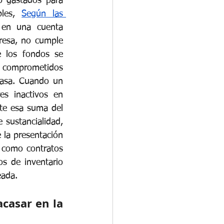
o gastados para 
les,
Según las 
 en una cuenta 
resa, no cumple 
e los fondos se 
e comprometidos 
casa. Cuando un 
es inactivos en 
te esa suma del 
 sustancialidad, 
 la presentación 
, como contratos 
s de inventario 
eada.
casar en la 