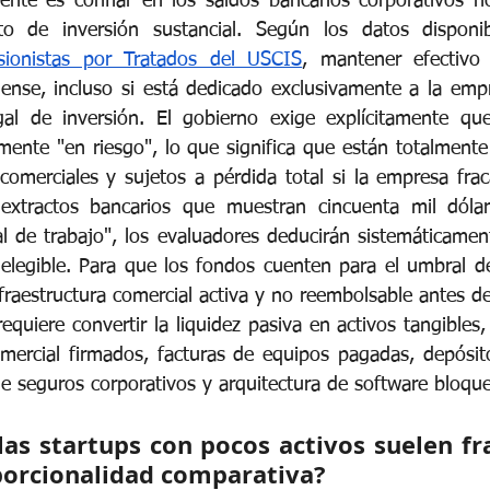
uente es confiar en los saldos bancarios corporativos n
sito de inversión sustancial. Según los datos disponib
rsionistas por Tratados del USCIS
, mantener efectivo
ense, incluso si está dedicado exclusivamente a la emp
egal de inversión. El gobierno exige explícitamente qu
mente "en riesgo", lo que significa que están totalment
comerciales y sujetos a pérdida total si la empresa fra
a extractos bancarios que muestran cincuenta mil dólar
l de trabajo", los evaluadores deducirán sistemáticamen
 elegible. Para que los fondos cuenten para el umbral de
raestructura comercial activa y no reembolsable antes de
 requiere convertir la liquidez pasiva en activos tangibles
ercial firmados, facturas de equipos pagadas, depósito
de seguros corporativos y arquitectura de software bloqu
as startups con pocos activos suelen fra
porcionalidad comparativa?