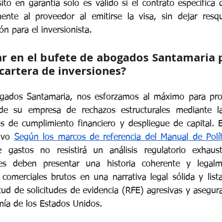
o en garantía solo es válido si el contrato especifica qu
ente al proveedor al emitirse la visa, sin dejar resqui
n para el inversionista.
ar en el bufete de abogados Santamaria p
cartera de inversiones?
gados Santamaria, nos esforzamos al máximo para prote
de su empresa de rechazos estructurales mediante la 
as de cumplimiento financiero y despliegue de capital.
ivo
Según los marcos de referencia del Manual de Polí
 gastos no resistirá un análisis regulatorio exhaust
ales deben presentar una historia coherente y legalme
comerciales brutos en una narrativa legal sólida y lista
tud de solicitudes de evidencia (RFE) agresivas y asegur
mía de los Estados Unidos.