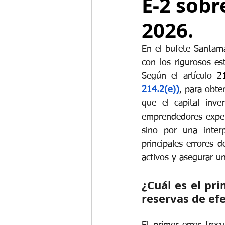
E-2 sobr
2026.
En el bufete Santama
con los rigurosos es
Según el artículo
 21
214.2(e))
, para obte
que el capital inve
emprendedores experi
sino por una interp
principales errores d
activos y asegurar u
¿Cuál es el pr
reservas de ef