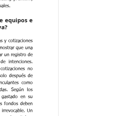
uales.
 equipos e 
va?
s y cotizaciones 
ostrar que una 
r un registro de 
e intenciones. 
cotizaciones no 
 solo después de 
nculantes como 
das. Según los 
 gastado en su 
os fondos deben 
irrevocable. Un 