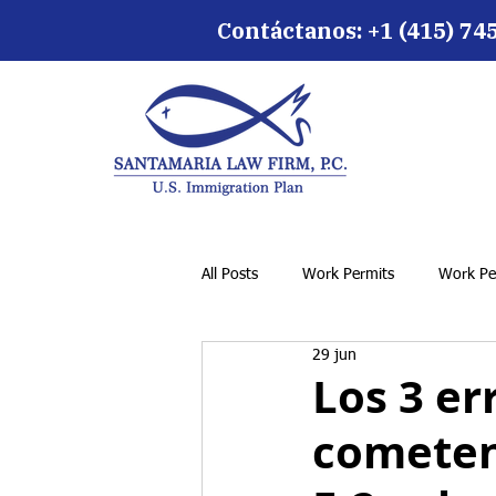
Contáctanos:
+1 (415) 74
All Posts
Work Permits
Work Pe
29 jun
Los 3 e
cometen