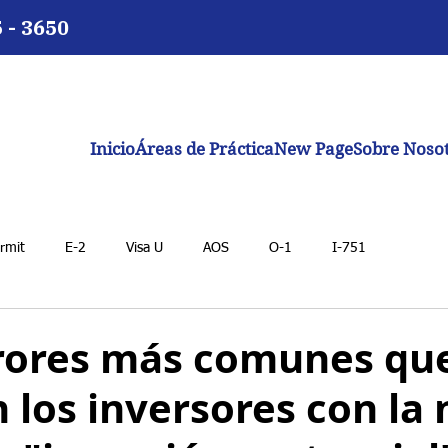
5 - 3650
Inicio
Áreas de Práctica
New Page
Sobre Noso
rmit
E-2
Visa U
AOS
O-1
I-751
rrores más comunes qu
 los inversores con la