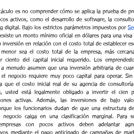
áculo es no comprender cómo se aplica la prueba de pro
cos activos, como el desarrollo de software, la consulto
g digital. Bajo los estrictos parámetros impuestos por
Se
 existe un monto mínimo oficial en dólares para una visa 
 inversión en relación con el costo total de establecer ese
menor sea el costo total de la empresa, más cercana
or ciento del capital inicial requerido. Los emprended
s a menudo asumen que una inversión arbitraria de cuare
 el negocio requiere muy poco capital para operar. Sin
a que el costo inicial real de su agencia de consultoría 
s, usted está legalmente obligado a invertir el cien p
iones activas. Además, las inversiones de bajo valo
porque los funcionarios dudan de que una estructura de
 negocio caiga en una clasificación marginal. Para sob
s empresas con pocos activos deben adelantar agre
ivos mediante el pago anticipado de campañas de mark