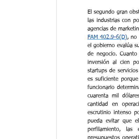
El segundo gran obst
las industrias con po
agencias de marketin
FAM 402.9-6(D)
, no
el gobierno evalúa su
de negocio. Cuanto 
inversión al cien p
startups de servicio
es suficiente porque
funcionario determin
cuarenta mil dólare
cantidad en operac
escrutinio intenso 
pueda evitar que el
perfilamiento, la
presupuestos operat