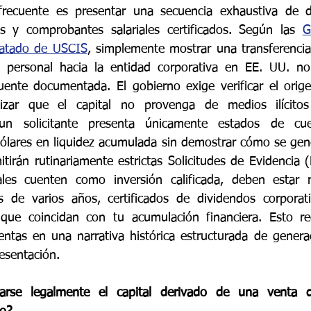
 frecuente es presentar una secuencia exhaustiva de de
s y comprobantes salariales certificados. Según las 
G
Tratado de USCIS
, simplemente mostrar una transferencia
a personal hacia la entidad corporativa en EE. UU. no
fuente documentada. El gobierno exige verificar el orige
izar que el capital no provenga de medios ilícitos
n solicitante presenta únicamente estados de cuen
ólares en liquidez acumulada sin demostrar cómo se gener
tirán rutinariamente estrictas Solicitudes de Evidencia 
les cuenten como inversión calificada, deben estar r
es de varios años, certificados de dividendos corporati
 que coincidan con tu acumulación financiera. Esto req
ntas en una narrativa histórica estructurada de generac
resentación.
arse legalmente el capital derivado de una venta d