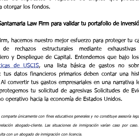
a otorgar los fondos.
antamaria Law Firm para validar tu portafolio de inversió
rm, hacemos nuestro mejor esfuerzo para proteger tu capi
o de rechazos estructurales mediante exhaustivas 
iero y Despliegue de Capital. Entendemos que bajo los
ticas de USCIS
, una lista básica de gastos no sobrev
o; tus datos financieros primarios deben contar una hist
 Al convertir tus gastos empresariales en una narrativa l
, protegemos tu solicitud de agresivas Solicitudes de Evi
o operativo hacia la economía de Estados Unidos.
 comparte únicamente con fines educativos generales y no constituye asesoría legal
elación abogado-cliente. Las situaciones de inmigración varían caso por caso. P
sulta con un abogado de inmigración con licencia.