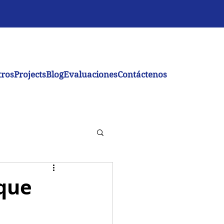
tros
Projects
Blog
Evaluaciones
Contáctenos
 que