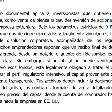
io?
to documental aplica a inversionistas que obtienen
s, como venta de bienes raíces, desinversión de acciones
mpresa extranjera. Bajo los parámetros estrictos de 
9 
cuerdos de cierre ejecutados y legalmente vinculantes, t
de disolución corporativa, acompañados de los regis
uchos emprendedores suponen que un recibo final de dep
ferencia desde un notario o agente de fideicomiso es s
d clara. Sin embargo, si un oficial no puede verificar
ró esos fondos, está legalmente obligado a tratar el c
rar el perfil regulatorio intensivo, el capital proveniente 
te transparente. Tus archivos deben incluir la documenta
el activo, los contratos formales de venta detallando 
treo preciso del capital desde la cuenta del comprador ha
te hacia la empresa en EE. UU.