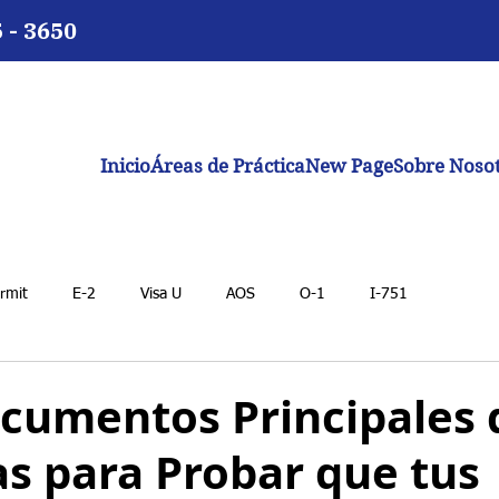
5 - 3650
Inicio
Áreas de Práctica
New Page
Sobre Noso
rmit
E-2
Visa U
AOS
O-1
I-751
ocumentos Principales
s para Probar que tus