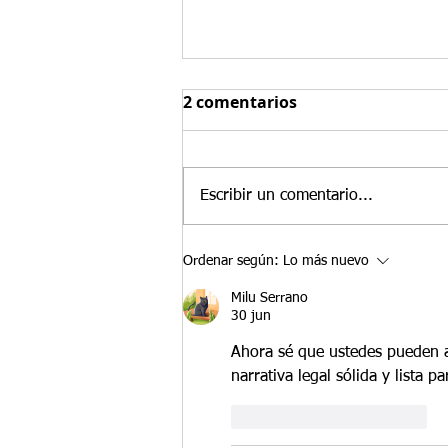
Las 3 principales razones
2 comentarios
por las que comprar un
negocio existente puede
En Santamaria Law Firm
fortalecer un caso de Visa
frecuentemente asesoramos a
E-2 en 2026
Escribir un comentario...
inversionistas de tratado que
están decidiendo si lanzar un
negocio nuevo o comprar una
Ordenar según:
Lo más nuevo
empresa estadounidense ya
Milu Serrano
existente. Si bien ambos enfoques
30 jun
p
Ahora sé que ustedes pueden a
narrativa legal sólida y lista pa
Me gusta
Reaccionar