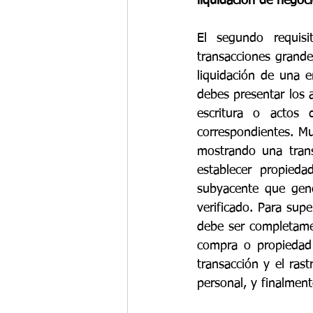
liquidación de negoc
El segundo requisi
transacciones grande
liquidación de una e
debes presentar los a
escritura o actos 
correspondientes. M
mostrando una trans
establecer propieda
subyacente que gene
verificado. Para supe
debe ser completamen
compra o propiedad d
transacción y el ras
personal, y finalmen