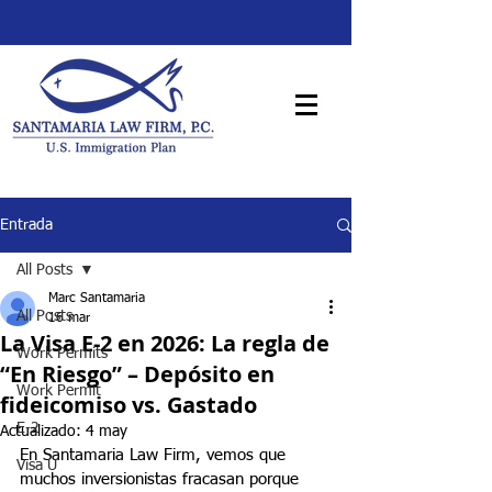
Entrada
All Posts
Marc Santamaria
All Posts
16 mar
La Visa E-2 en 2026: La regla de
Work Permits
“En Riesgo” – Depósito en
Work Permit
fideicomiso vs. Gastado
E-2
Actualizado:
4 may
En Santamaria Law Firm, vemos que 
Visa U
muchos inversionistas fracasan porque 