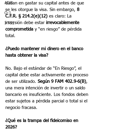
AOS
dudan en gastar su capital antes de que 
se les otorgue la visa. Sin embargo, 
8 
O-1
C.F.R. § 214.2(e)(12) 
es claro: La 
inversión debe estar 
irrevocablemente 
I-751
comprometida
 y “en riesgo” de pérdida 
total.
¿Puedo mantener mi dinero en el banco 
hasta obtener la visa?
No. Bajo el estándar de “En Riesgo”, el 
capital debe estar activamente en proceso 
de ser utilizado. 
Según 9 FAM 402.9-6(B)
, 
una mera intención de invertir o un saldo 
bancario es insuficiente. Los fondos deben 
estar sujetos a pérdida parcial o total si el 
negocio fracasa.
¿Qué es la trampa del fideicomiso en 
2026?