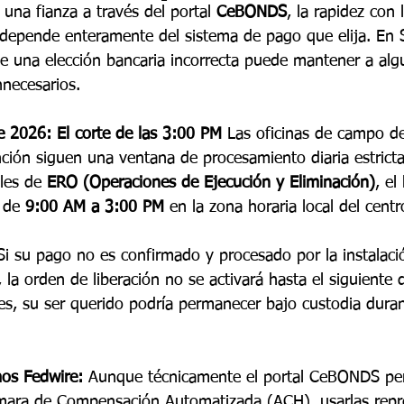
una fianza a través del portal 
CeBONDS
, la rapidez con 
 depende enteramente del sistema de pago que elija. En
e una elección bancaria incorrecta puede mantener a alg
nnecesarios.
e 2026: El corte de las 3:00 PM
 Las oficinas de campo de
ción siguen una ventana de procesamiento diaria estricta
les de
 ERO (Operaciones de Ejecución y Eliminación)
, el
 de 
9:00 AM a 3:00 PM
 en la zona horaria local del cent
Si su pago no es confirmado y procesado por la instalaci
 la orden de liberación no se activará hasta el siguiente dí
es, su ser querido podría permanecer bajo custodia durant
os Fedwire:
 Aunque técnicamente el portal CeBONDS pe
ámara de Compensación Automatizada (ACH), usarlas repr