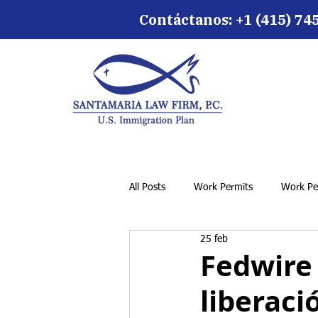
Contáctanos:
+1 (415) 74
All Posts
Work Permits
Work Pe
25 feb
Fedwire
liberaci