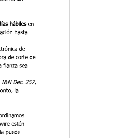
días hábiles
 en 
ración hasta 
ctrónica de 
ora de corte de 
 fianza sea 
5 I&N Dec. 257
, 
nto, la 
oordinamos 
wire estén 
ia puede 