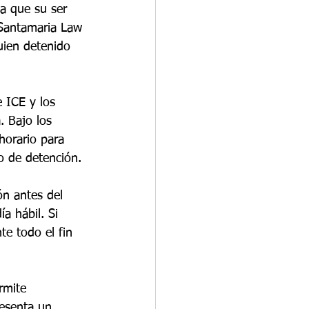
la que su ser 
 Santamaria Law 
uien detenido 
 ICE y los 
. Bajo los 
 horario para 
ro de detención.
ón antes del 
a hábil. Si 
e todo el fin 
rmite 
esenta un 