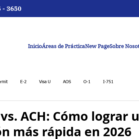
5 - 3650
Inicio
Áreas de Práctica
New Page
Sobre Noso
rmit
E-2
Visa U
AOS
O-1
I-751
 vs. ACH: Cómo lograr 
ón más rápida en 2026