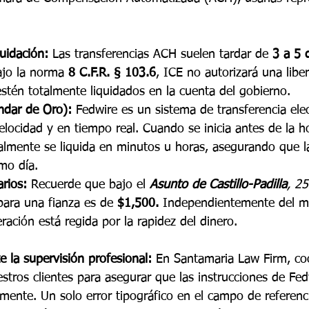
uidación:
 Las transferencias ACH suelen tardar de 
3 a 5 
jo la norma 
8 C.F.R. § 103.6
, ICE no autorizará una libe
stén totalmente liquidados en la cuenta del gobierno.
ndar de Oro):
 Fedwire es un sistema de transferencia ele
elocidad y en tiempo real. Cuando se inicia antes de la h
lmente se liquida en minutos u horas, asegurando que la
smo día.
rios:
 Recuerde que bajo el 
Asunto de Castillo-Padilla
, 2
para una fianza es de 
$1,500.
 Independientemente del mo
eración está regida por la rapidez del dinero.
 la supervisión profesional:
 En Santamaria Law Firm, c
stros clientes para asegurar que las instrucciones de Fed
mente. Un solo error tipográfico en el campo de referenc