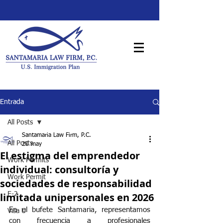
Entrada
All Posts
Santamaria Law Firm, P.C.
All Posts
20 may
El estigma del emprendedor
Work Permits
individual: consultoría y
Work Permit
sociedades de responsabilidad
limitada unipersonales en 2026
E-2
En el bufete Santamaria, representamos 
Visa U
con frecuencia a profesionales 