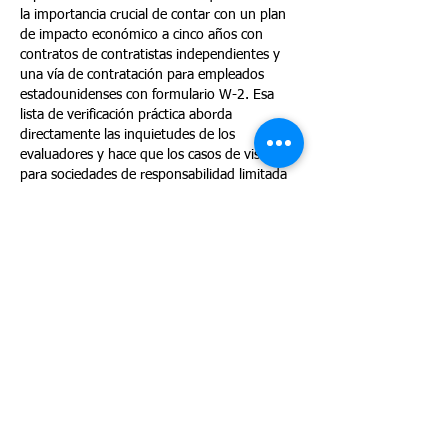
la importancia crucial de contar con un plan 
de impacto económico a cinco años con 
contratos de contratistas independientes y 
una vía de contratación para empleados 
estadounidenses con formulario W-2. Esa 
lista de verificación práctica aborda 
directamente las inquietudes de los 
evaluadores y hace que los casos de visa E-2 
para sociedades de responsabilidad limitada 
(LLC) unipersonales sean mucho más 
defendibles.
Me gusta
Reaccionar
Gustavo Becker
21 may
Muchos consultores independientes arman 
su plan de negocios para el E-2 sin incluir 
esto: un pipeline de contrataciones y un 
modelo de servicio escalable.