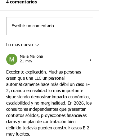
4 comentarios
Los residentes permanentes
En Santamaria Law
Protegiendo su futuro
existente pue
condicionales que no pueden
frecuentemente as
fortalecer un 
presentar una petición
inversionistas de t
Visa E-2 en 202
conjunta del Formulario I-751
están decidiendo si
Escribir un comentario...
aún pueden tener opciones
negocio nuevo o c
para permanecer en los
empresa estadouni
Lo más nuevo
Estados Unidos. Una de esas
existente. Si bien
opciones es la
enfoques p
Maria Mariona
21 may
Excelente explicación. Muchas personas 
creen que una LLC unipersonal 
automáticamente hace más débil un caso E-
2, cuando en realidad lo más importante 
sigue siendo demostrar impacto económico, 
escalabilidad y no marginalidad. En 2026, los 
consultores independientes que presentan 
contratos sólidos, proyecciones financieras 
claras y un plan de contratación bien 
definido todavía pueden construir casos E-2 
muy fuertes.