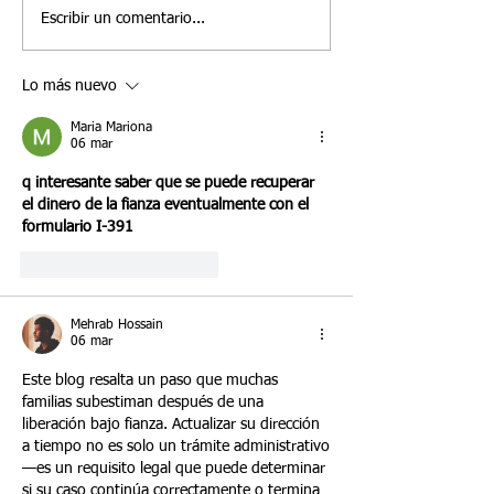
las decisiones más
creen erróneament
Escribir un comentario...
importantes que tomará un
visa E-2 conduce
inversionista de tratado E-2.
automáticamente a
Lo más nuevo
Si bien muchos inversionistas
residencia permane
se enfocan en compra
bien la clasificació
Maria Mariona
06 mar
q interesante saber que se puede recuperar 
el dinero de la fianza eventualmente con el 
formulario I-391
Me gusta
Reaccionar
Mehrab Hossain
06 mar
Este blog resalta un paso que muchas 
familias subestiman después de una 
liberación bajo fianza. Actualizar su dirección 
a tiempo no es solo un trámite administrativo
—es un requisito legal que puede determinar 
si su caso continúa correctamente o termina 