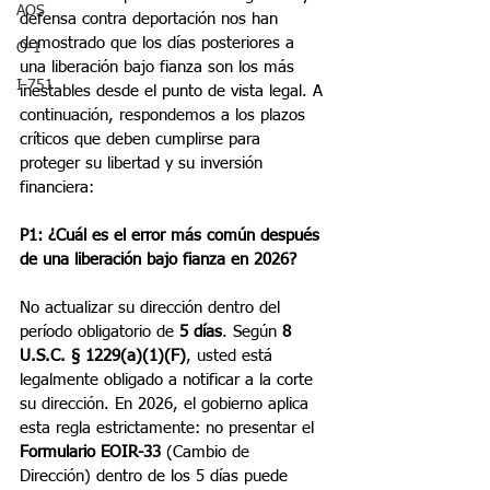
AOS
defensa contra deportación nos han 
demostrado que los días posteriores a 
O-1
una liberación bajo fianza son los más 
I-751
inestables desde el punto de vista legal. A 
continuación, respondemos a los plazos 
críticos que deben cumplirse para 
proteger su libertad y su inversión 
financiera:
P1: ¿Cuál es el error más común después 
de una liberación bajo fianza en 2026?
No actualizar su dirección dentro del 
período obligatorio de 
5 días
. Según 
8 
U.S.C. § 1229(a)(1)(F)
, usted está 
legalmente obligado a notificar a la corte 
su dirección. En 2026, el gobierno aplica 
esta regla estrictamente: no presentar el 
Formulario EOIR-33 
(Cambio de 
Dirección) dentro de los 5 días puede 