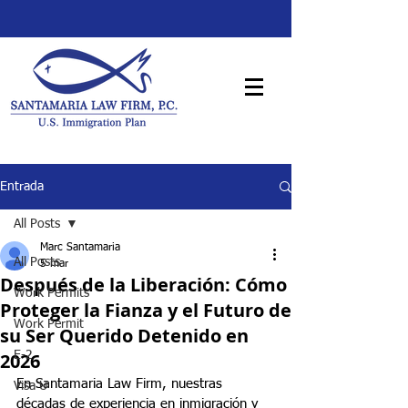
Entrada
All Posts
Marc Santamaria
All Posts
5 mar
Después de la Liberación: Cómo
Work Permits
Proteger la Fianza y el Futuro de
Work Permit
su Ser Querido Detenido en
2026
E-2
En Santamaria Law Firm, nuestras 
Visa U
décadas de experiencia en inmigración y 