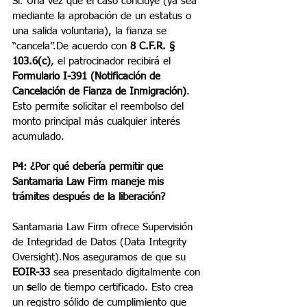
Sí. Una vez que el caso concluye (ya sea 
mediante la aprobación de un estatus o 
una salida voluntaria), la fianza se 
“cancela”.De acuerdo con 
8 C.F.R. § 
103.6(c)
, el patrocinador recibirá el 
Formulario I-391 (Notificación de 
Cancelación de Fianza de Inmigración)
. 
Esto permite solicitar el reembolso del 
monto principal más cualquier interés 
acumulado.
P4: ¿Por qué debería permitir que 
Santamaria Law Firm maneje mis 
trámites después de la liberación? 
Santamaria Law Firm ofrece Supervisión 
de Integridad de Datos (Data Integrity 
Oversight).Nos aseguramos de que su 
EOIR-33
 sea presentado digitalmente con 
un 
s
ello de tiempo certificado. Esto crea 
un registro sólido de cumplimiento que 