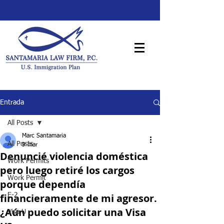
Entrada
All Posts
Marc Santamaria
All Posts
9 mar
Denuncié violencia doméstica
Work Permits
pero luego retiré los cargos
Work Permit
porque dependía
financieramente de mi agresor.
E-2
¿Aún puedo solicitar una Visa
Visa U