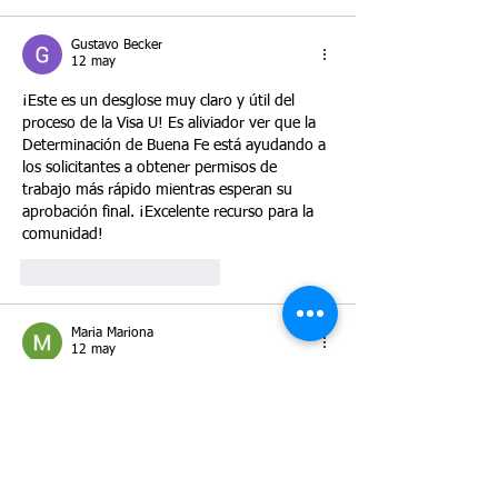
Gustavo Becker
12 may
¡Este es un desglose muy claro y útil del 
proceso de la Visa U! Es aliviador ver que la 
Determinación de Buena Fe está ayudando a 
los solicitantes a obtener permisos de 
trabajo más rápido mientras esperan su 
aprobación final. ¡Excelente recurso para la 
comunidad!
Me gusta
Reaccionar
Maria Mariona
12 may
Me pareció un artículo muy claro y útil, 
especialmente para personas que no 
conocen el proceso del visto U. La parte 
sobre la autorización de trabajo fue la más 
interesante porque responde una duda muy 