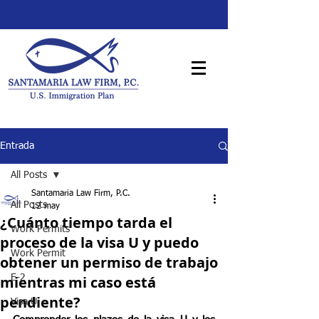
Entrada
All Posts
Santamaria Law Firm, P.C.
All Posts
12 may
¿Cuánto tiempo tarda el
Work Permits
proceso de la visa U y puedo
Work Permit
obtener un permiso de trabajo
mientras mi caso está
E-2
pendiente?
Visa U