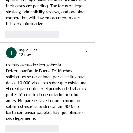
applicants may qualify for work permits while 
their cases are pending. The focus on legal 
strategy, admissibility reviews, and ongoing 
cooperation with law enforcement makes 
this very informative.
Me gusta
Reaccionar
Ingrid Elias
12 may
Es muy alentador leer sobre la 
Determinación de Buena Fe. Muchos 
solicitantes se desaniman por el límite anual 
de las 10,000 visas, sin saber que existe una 
vía real para obtener el permiso de trabajo y 
protección contra la deportación mucho 
antes. Me parece clave lo que mencionan 
sobre 'estresar' la evidencia; en 2026 no 
basta con enviar papeles, hay que blindar el 
caso legalmente.
Me gusta
Reaccionar